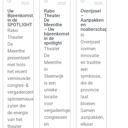
2025
2025
2025
Uw
Rabo
Overijssel
Bijeenkomst
Theater
–
in de
De
Aanpakken
SPOTLIGHT
Meenthe
en
– Uw
noaberschap
Rabo
bijeenkomst
In
Theater
in de
Overijssel
spotlight
De
Theater
vormen
Meenthe
De
innovatie
presenteert
Meenthe
en traditie
met trots
in
een
het recent
Steenwijk
symbiose,
vernieuwde
is een
die de
congres- &
unieke
provincie
vergadercentrum:
locatie
laat
splinternieuwe
voor
bloeien.
zalen die
vergaderingen,
Samen
de energie
congressen
aanpakken,
van het
en
elkaar
theater