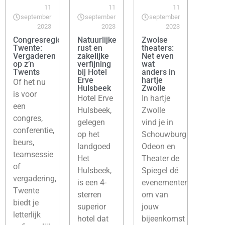
11
11
11
september
september
september
2023
2023
2023
Congresregio
Natuurlijke
Zwolse
Twente:
rust en
theaters:
Vergaderen
zakelijke
Net even
op z’n
verfijning
wat
Twents
bij Hotel
anders in
Erve
hartje
Of het nu
Hulsbeek
Zwolle
is voor
Hotel Erve
In hartje
een
Hulsbeek,
Zwolle
congres,
gelegen
vind je in
conferentie,
op het
Schouwburg
beurs,
landgoed
Odeon en
teamsessie
Het
Theater de
of
Hulsbeek,
Spiegel dé
vergadering,
is een 4-
evenementenlocaties
Twente
sterren
om van
biedt je
superior
jouw
letterlijk
hotel dat
bijeenkomst