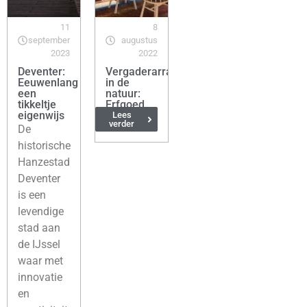
11
8
september
augustus
2023
2022
Deventer:
Vergaderarrangement
Eeuwenlang
in de
een
natuur:
tikkeltje
Erfgoed
eigenwijs
Bossem
Lees
verder
De
historische
Hanzestad
Deventer
is een
levendige
stad aan
de IJssel
waar met
innovatie
en