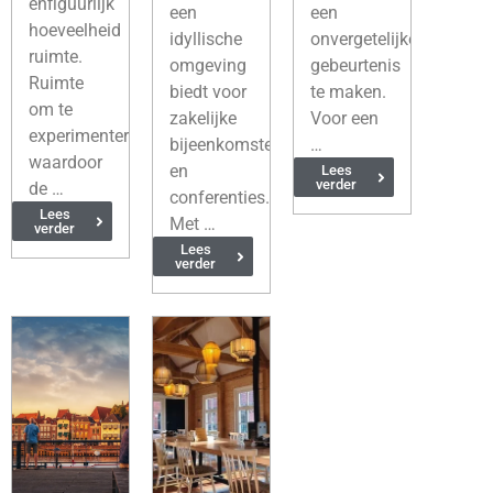
enfiguurlijk
een
een
hoeveelheid
idyllische
onvergetelijke
ruimte.
omgeving
gebeurtenis
Ruimte
biedt voor
te maken.
om te
zakelijke
Voor een
experimenteren
bijeenkomsten
…
waardoor
en
Lees
verder
de …
conferenties.
Lees
Met …
verder
Lees
verder