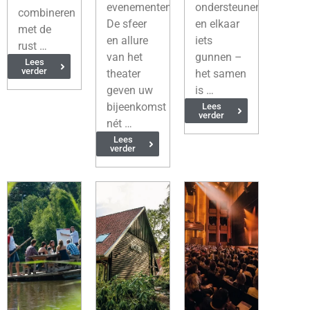
evenementen.
ondersteunen
combineren
De sfeer
en elkaar
met de
en allure
iets
rust …
van het
gunnen –
Lees
verder
theater
het samen
geven uw
is …
bijeenkomst
Lees
verder
nét …
Lees
verder