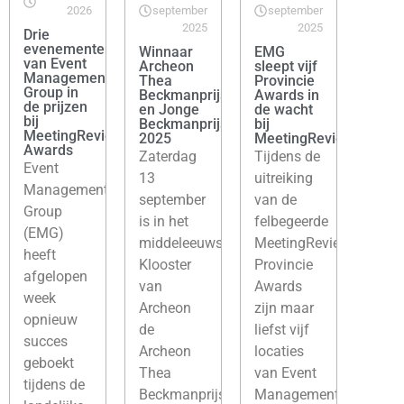
2026
september
september
2025
2025
Drie
evenementenlocaties
Winnaar
EMG
van Event
Archeon
sleept vijf
Management
Thea
Provincie
Group in
Beckmanprijs
Awards in
de prijzen
en Jonge
de wacht
bij
Beckmanprijs
bij
MeetingReview
2025
MeetingReview
Awards
Zaterdag
Tijdens de
Event
13
uitreiking
Management
september
van de
Group
is in het
felbegeerde
(EMG)
middeleeuws
MeetingReview
heeft
Klooster
Provincie
afgelopen
van
Awards
week
Archeon
zijn maar
opnieuw
de
liefst vijf
succes
Archeon
locaties
geboekt
Thea
van Event
tijdens de
Beckmanprijs
Management