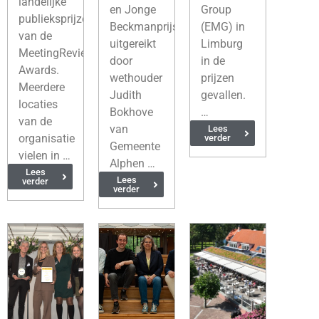
landelijke
en Jonge
Group
publieksprijzen
Beckmanprijs
(EMG) in
van de
uitgereikt
Limburg
MeetingReview
door
in de
Awards.
wethouder
prijzen
Meerdere
Judith
gevallen.
locaties
Bokhove
…
van de
van
Lees
organisatie
verder
Gemeente
vielen in …
Alphen …
Lees
Lees
verder
verder