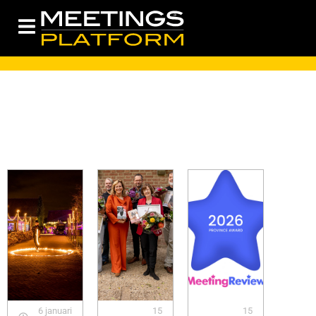
6 januari
15
15