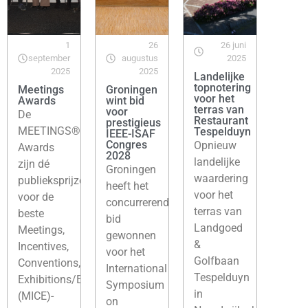
1
26
26 juni
september
augustus
2025
2025
2025
Landelijke
topnotering
Meetings
Groningen
voor het
Awards
wint bid
terras van
voor
De
Restaurant
prestigieus
MEETINGS®
Tespelduyn
IEEE-ISAF
Congres
Opnieuw
Awards
2028
landelijke
zijn dé
Groningen
waardering
publieksprijzen
heeft het
voor het
voor de
concurrerende
terras van
beste
bid
Landgoed
Meetings,
gewonnen
&
Incentives,
voor het
Golfbaan
Conventions,
International
Tespelduyn
Exhibitions/Events
Symposium
in
(MICE)-
on