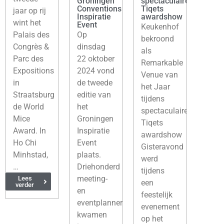
Groningen
spectaculaire
Conventions
Tiqets
jaar op rij
Inspiratie
awardshow
wint het
Event
Keukenhof
Palais des
Op
bekroond
Congrès &
dinsdag
als
Parc des
22 oktober
Remarkable
Expositions
2024 vond
Venue van
in
de tweede
het Jaar
Straatsburg
editie van
tijdens
de World
het
spectaculaire
Mice
Groningen
Tiqets
Award. In
Inspiratie
awardshow
Ho Chi
Event
Gisteravond
Minhstad,
plaats.
werd
…
Driehonderd
tijdens
meeting-
Lees
een
verder
en
feestelijk
eventplanners
evenement
kwamen
op het