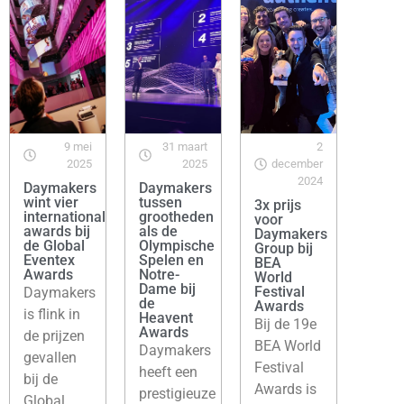
9 mei
31 maart
2
2025
2025
december
2024
Daymakers
Daymakers
wint vier
tussen
3x prijs
internationale
grootheden
voor
awards bij
als de
Daymakers
de Global
Olympische
Group bij
Eventex
Spelen en
BEA
Awards
Notre-
World
Dame bij
Festival
Daymakers
de
Awards
is flink in
Heavent
Bij de 19e
Awards
de prijzen
BEA World
Daymakers
gevallen
Festival
heeft een
bij de
Awards is
prestigieuze
Global