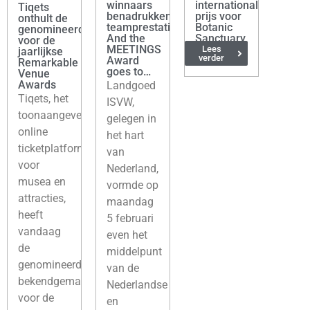
winnaars
internationale
Tiqets
benadrukken
prijs voor
onthult de
teamprestaties.
Botanic
genomineerden
And the
Sanctuary
voor de
MEETINGS
Antwerp
Lees
jaarlijkse
verder
Award
Remarkable
goes to…
Venue
Awards
Landgoed
Tiqets, het
ISVW,
toonaangevende
gelegen in
online
het hart
ticketplatform
van
voor
Nederland,
musea en
vormde op
attracties,
maandag
heeft
5 februari
vandaag
even het
de
middelpunt
genomineerden
van de
bekendgemaakt
Nederlandse
voor de
en