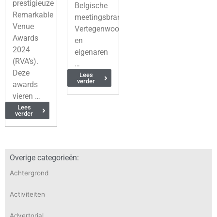
prestigieuze
Belgische
Remarkable
meetingsbranche.
Venue
Vertegenwoordigers
Awards
en
2024
eigenaren
(RVA’s).
…
Deze
Lees
verder
awards
vieren …
Lees
verder
Overige categorieën:
Achtergrond
Activiteiten
Advertorial