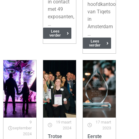
in contact
hoofdkantoor
met 49
van Tiqets
exposanten,
in
…
Amsterdam
Lees
…
verder
Lees
verder
9
19 maart
17 maart
september
2024
2023
2024
Trotse
Eerste