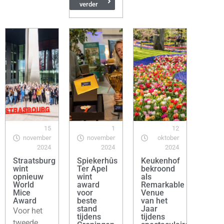
verder
15
1
12
november
november
oktober
2024
2024
2024
Straatsburg
Spiekerhûs
Keukenhof
wint
Ter Apel
bekroond
opnieuw
wint
als
World
award
Remarkable
Mice
voor
Venue
Award
beste
van het
stand
Jaar
Voor het
tijdens
tijdens
tweede