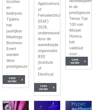
Noordwijkerhout.
locaties
Applications
In de
en -
of
prestigieuze
bedrijven.
Ferroelectrics
Terras Top
Tijdens
(ISAF)
100 van
het
2028,
Misset
jaarlijkse
ondersteund
Horeca,
Meetings
door de
hét
Business
wereldwijde
vakblad
Event
organisatie
voor …
werden
IEEE
Lees
deze
(Institute
verder
prestigieuze
of
…
Electrical
Lees
…
verder
Lees
verder