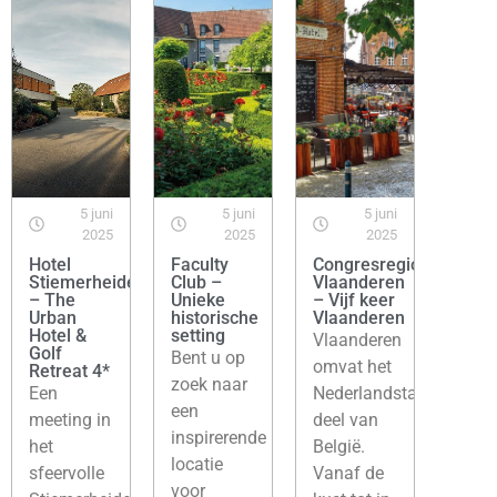
5 juni
5 juni
5 juni
2025
2025
2025
Hotel
Faculty
Congresregio
Stiemerheide
Club –
Vlaanderen
– The
Unieke
– Vijf keer
Urban
historische
Vlaanderen
Hotel &
setting
Vlaanderen
Golf
Bent u op
omvat het
Retreat 4*
zoek naar
Een
Nederlandstalige
een
meeting in
deel van
inspirerende
het
België.
locatie
sfeervolle
Vanaf de
voor