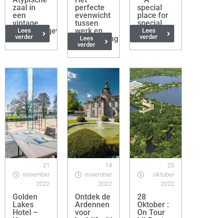
zaal in
perfecte
special
een
evenwicht
place for
vintage
tussen
special
designomgeving
werk en
events
Lees
Lees
verder
verder
ontspanning
Lees
verder
21
14
25
november
november
oktober
2022
2022
2022
Golden
Ontdek de
28
Lakes
Ardennen
Oktober :
Hotel –
voor
On Tour