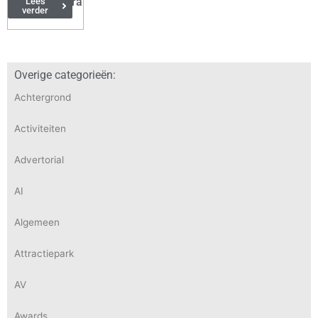
Zomeropera
Lees
verder
Overige categorieën:
Achtergrond
Activiteiten
Advertorial
AI
Algemeen
Attractiepark
AV
Awards