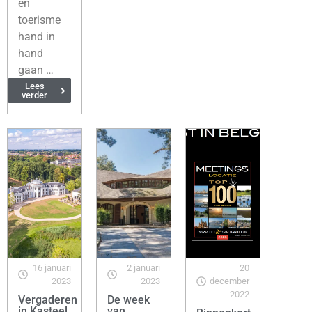
en
toerisme
hand in
hand
gaan …
Lees
verder
16 januari
2 januari
20
2023
2023
december
2022
Vergaderen
De week
in Kasteel
van…