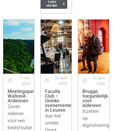
Lees
verder
17 mei
23 april
23 april
2024
2024
2024
Meetingsparadijs:
Faculty
Brugge,
Wallonië-
Club –
toegankelijk
Ardennen
Unieke
voor
evenementenlocatie
iedereen
Zeven
in Leuven
Inzetten
redenen
Aan het
op
voor een
unieke
digitalisering
bedrijfsuitje
Groot