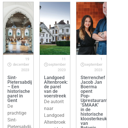
19
11
1
december
september
september
2023
2023
2023
Sint-
Landgoed
Sterrenchef
Pietersabdij
Altenbroek:
Jacob Jan
– Een
de parel
Boerma
historische
van de
opent
parel in
voerstreek
Pop-
Gent
Uprestaurant
De autorit
‘SMAAK’
De
naar
in de
prachtige
historische
Landgoed
kloosterkeukens
Sint-
Altenbroek
van
Pietersabdij,
Botanic