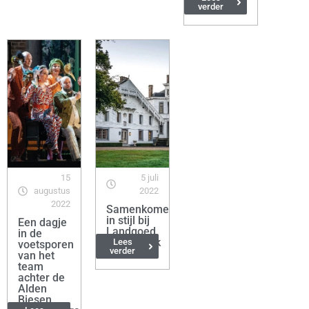
verder
15
5 juli
augustus
2022
2022
Samenkomen
in stijl bij
Een dagje
Landgoed
in de
Altenbroek
Lees
voetsporen
verder
van het
team
achter de
Alden
Biesen