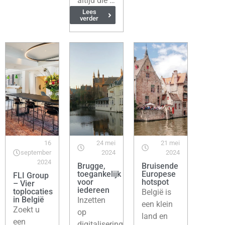
altijd die …
Lees
verder
16
24 mei
21 mei
september
2024
2024
2024
Brugge,
Bruisende
toegankelijk
Europese
FLI Group
voor
hotspot
– Vier
iedereen
toplocaties
België is
in België
Inzetten
een klein
Zoekt u
op
land en
een
digitalisering