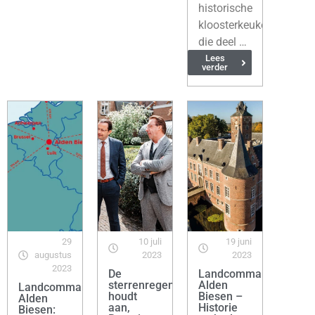
historische
kloosterkeukens
die deel …
Lees
verder
29
10 juli
19 juni
augustus
2023
2023
2023
De
Landcommanderij
sterrenregen
Alden
Landcommanderij
houdt
Biesen –
Alden
aan,
Historie
Biesen: