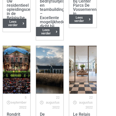
Uw
bedrijfsuitjes
bij Center
residentieel
en
Parcs De
opleidingscentrum
teambuilding
Vossemeren
in de
–
in
Belgische
Excellente
Lommel
Lees
verder
Ardennen
mogelijkheden
Lees
verder
dicht bij
Nederland
Lees
verder
5
22
22
september
augustus
augustus
2022
2022
2022
Rondrit
De
Le Relais