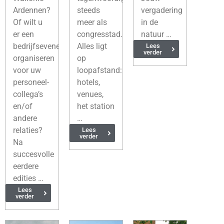
Ardennen?
steeds
vergadering
Of wilt u
meer als
in de
er een
congresstad.
natuur …
bedrijfsevenement
Alles ligt
Lees
verder
organiseren
op
voor uw
loopafstand:
personeel-
hotels,
collega’s
venues,
en/of
het station
andere
…
relaties?
Lees
verder
Na
succesvolle
eerdere
edities …
Lees
verder