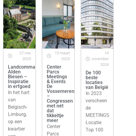
27 mei
13 maart
14
2025
2025
november
2024
Landcommanderij
Center
Alden
Parcs
De 100
Biesen –
Meetings
beste
Inspiratie
& Events
locaties
in erfgoed
De
van België
Vossemeren
In het hart
In 2023
–
van
verscheen
Congressen
met nét
Belgisch-
de
dat
Limburg,
MEETINGS
tikkeltje
meer
op een
Locatie
Center
kwartier
Top 100
Parcs