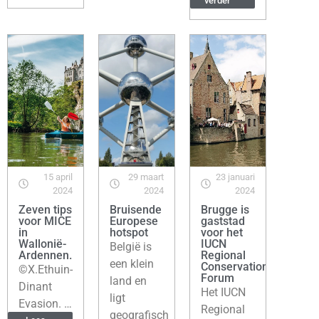
verder
15 april
29 maart
23 januari
2024
2024
2024
Zeven tips
Bruisende
Brugge is
voor MICE
Europese
gaststad
in
hotspot
voor het
Wallonië-
IUCN
België is
Ardennen.
Regional
een klein
Conservation
©X.Ethuin-
Forum
land en
Dinant
Het IUCN
ligt
Evasion. …
Regional
geografisch