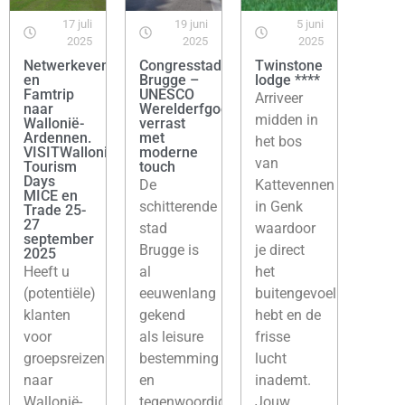
17 juli
19 juni
5 juni
2025
2025
2025
Netwerkevenement
Congresstad
Twinstone
en
Brugge –
lodge ****
Famtrip
UNESCO
Arriveer
naar
Werelderfgoedstad
midden in
Wallonië-
verrast
Ardennen.
met
het bos
VISITWallonia
moderne
van
Tourism
touch
Days
De
Kattevennen
MICE en
schitterende
in Genk
Trade 25-
27
stad
waardoor
september
Brugge is
je direct
2025
Heeft u
al
het
(potentiële)
eeuwenlang
buitengevoel
klanten
gekend
hebt en de
voor
als leisure
frisse
groepsreizen
bestemming
lucht
naar
en
inademt.
Wallonië-
tegenwoordig
Jouw