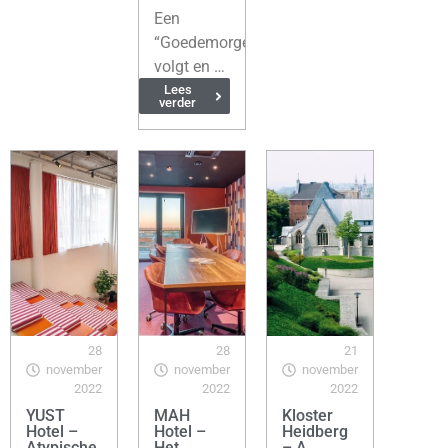
Een
“Goedemorgen!”
volgt en …
Lees
verder
28
28
21
november
november
november
2022
2022
2022
YUST
MAH
Kloster
Hotel –
Hotel –
Heidberg
Atypische
Het
– A