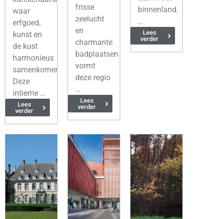
frisse
binnenland.
waar
zeelucht
…
erfgoed,
en
Lees
kunst en
verder
charmante
de kust
badplaatsen
harmonieus
vormt
samenkomen.
deze regio
Deze
…
intieme …
Lees
Lees
verder
verder