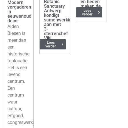
Botanic
en heden
Modern
Sanctuary
maken de
vergaderen
Antwerp
toekomst
Lees
in
verder
kondigt
eeuwenoud
samenwerking
decor
aan met
Alden
3-
Biesen is
sterrenchef
Viki
meer dan
Geunes
Lees
verder
een
historische
toplocatie.
Het is een
levend
centrum.
Een
centrum
waar
cultuur,
erfgoed,
congreswerking