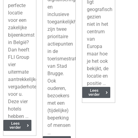
ligt
perfecte
en
geografisch
locatie
inclusieve
gezien
voor een
toegankelijkheid
niet in het
zakelijke
zijn twee
centrum
bijeenkomst
prioritaire
van
in België?
actiepunten
Europa
Dan heeft
in de
maar hoe
FLI Group
toerismestrategie
je het ook
vier
van Stad
bekijkt, de
uitermate
Brugge.
locatie en
aantrekkelijke
Ook
positie …
vergaderhotels
ouderen,
Lees
voor u.
verder
bezoekers
Deze vier
met een
hotels
(tijdelijke)
hebben …
beperking
Lees
of mensen
verder
…