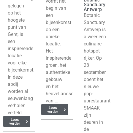
vormt het
Sanctuary
gelegen
begin van
Antwerp
op het
een
Botanic
hoogste
bijeenkomst
Sanctuary
punt van
op een
Antwerp is
Gent, is
unieke
alweer een
een
locatie.
culinaire
inspirerende
Het
hotspot
locatie
inspirerende
rijker. Op
voor elke
groen, het
28
bijeenkomst.
authentieke
september
In deze
gebouw
opent het
abdij
en het
nieuwe
worden al
heuvellandschap
pop-
eeuwenlang
van …
uprestaurant
verhalen
SMAAK
Lees
verder
verteld …
zijn
Lees
deuren in
verder
de