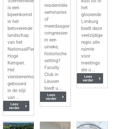
Stiemerheide
kust tot in
residentiële
is een
het
seminaries
bijeenkomst
glooiende
of
in het
Limburg
meerdaagse
betoverende
biedt deze
congressen
landschap
veelzijdige
in een
van het
regio alle
unieke,
NationaalPark
ruimte
historische
Hoge
voor
setting?
Kempen.
meetings
Faculty
Het
die u …
Club in
viersterrenhotel,
Lees
verder
Leuven
gebouwd
biedt u …
in de stijl
Lees
van …
verder
Lees
verder