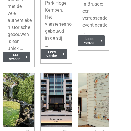
Park Hoge
in Brugge:
met de
Kempen.
een
vele
Het
verrassende
authentieke,
viersterrenhotel,
eventlocatie
historische
gebouwd
…
gebouwen
in de stijl
Lees
is een
verder
…
uniek …
Lees
Lees
verder
verder