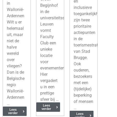
en
in
Begijnhof
inclusieve
Wallonië-
in de
toegankelijkheid
Ardennen
universiteitsstad
zijn twee
Wilt u er
Leuven
prioritaire
helemaal
vormt
actiepunten
uit, maar
Faculty
in de
niet de
Club een
toerismestrategie
halve
unieke
van Stad
wereld
locatie
Brugge.
over
voor
Ook
vliegen?
evenementen.
ouderen,
Dan is de
Hier
bezoekers
Belgische
vergadert
met een
regio
u in een
(tijdelijke)
Wallonië-
prettige
beperking
Ardennen
sfeer bij …
of mensen
…
Lees
…
verder
Lees
verder
Lees