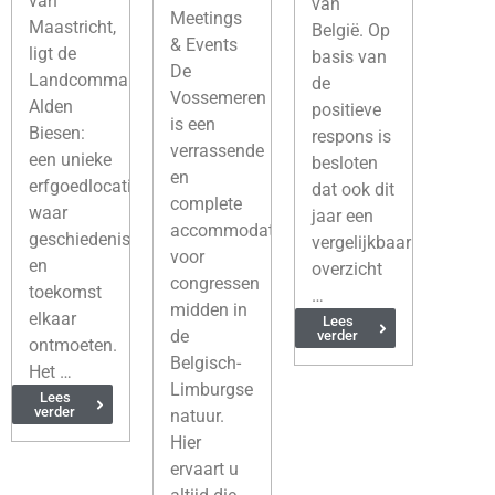
van
van
Meetings
Maastricht,
België. Op
& Events
ligt de
basis van
De
Landcommanderij
de
Vossemeren
Alden
positieve
is een
Biesen:
respons is
verrassende
een unieke
besloten
en
erfgoedlocatie
dat ook dit
complete
waar
jaar een
accommodatie
geschiedenis
vergelijkbaar
voor
en
overzicht
congressen
toekomst
…
midden in
elkaar
Lees
de
verder
ontmoeten.
Belgisch-
Het …
Limburgse
Lees
verder
natuur.
Hier
ervaart u