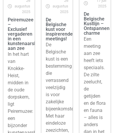
26
26
17 juli
augustus
augustus
2025
2025
2025
De
Belgische
Peiremuzee
De
Kustlijn –
–
Belgische
Ontspannen
Exclusief
kust voor
charme
vergaderen
inspirerende
in een
meetings!
Een
kunstenaarshuis
De
meeting
aan zee
Belgische
aan zee
In het hart
kust is een
heeft iets
van
bestemming
speciaals.
Knokke-
die
De zilte
Heist,
verrassend
zeelucht,
midden in
veelzijdig
de
de oude
is voor
getijden
dorpskern,
zakelijke
en de flora
ligt
bijeenkomsten.
en fauna
Peiremuzee:
Met haar
– alles is
een
eindeloze
anders
bijzonder
zeezichten,
dan in het
kunstenaarshuis