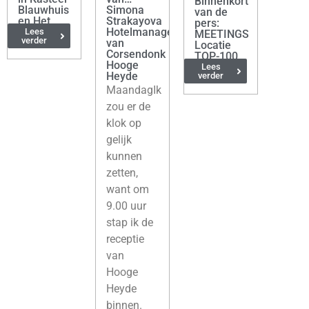
Binnenkort
Blauwhuis
Simona
van de
en Het
Strakayova
pers:
Koetshuis
Hotelmanager
Lees
MEETINGS
verder
van
Locatie
Corsendonk
TOP-100
Hooge
van België
Lees
Heyde
verder
MaandagIk
zou er de
klok op
gelijk
kunnen
zetten,
want om
9.00 uur
stap ik de
receptie
van
Hooge
Heyde
binnen.