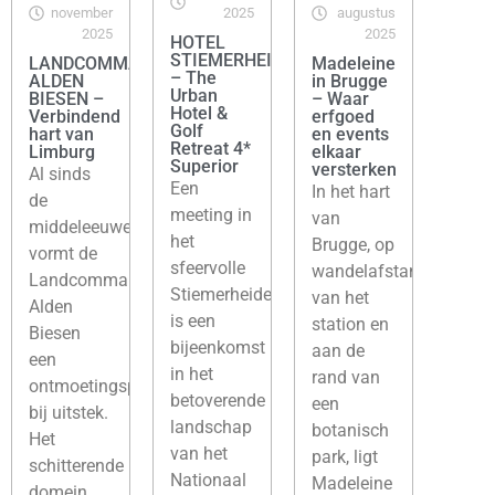
november
2025
augustus
2025
2025
HOTEL
STIEMERHEIDE
LANDCOMMANDERIJ
Madeleine
– The
ALDEN
in Brugge
Urban
BIESEN –
– Waar
Hotel &
Verbindend
erfgoed
Golf
hart van
en events
Retreat 4*
Limburg
elkaar
Superior
versterken
Al sinds
Een
In het hart
de
meeting in
van
middeleeuwen
het
Brugge, op
vormt de
sfeervolle
wandelafstand
Landcommanderij
Stiemerheide
van het
Alden
is een
station en
Biesen
bijeenkomst
aan de
een
in het
rand van
ontmoetingsplek
betoverende
een
bij uitstek.
landschap
botanisch
Het
van het
park, ligt
schitterende
Nationaal
Madeleine
domein