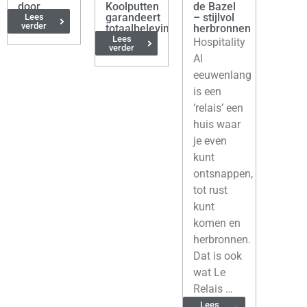
door
Koolputten
de Bazel
België
garandeert
– stijlvol
Lees
verder
totaalbeleving
herbronnen
in alle rust
Lees
Hospitality
verder
Al
eeuwenlang
is een
‘relais’ een
huis waar
je even
kunt
ontsnappen,
tot rust
kunt
komen en
herbronnen.
Dat is ook
wat Le
Relais …
Lees