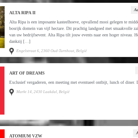
Aa
ALTA RIPA II
Alta Ripa is een imposante kasteelhoeve, opvallend mooi gelegen te midden
bosrijk domein van vijf hectare. Dit prachtig landgoed met smaakvolle zal
van uw bedrijfsevent. Alta Ripa tilt jouw events naar een hoger niveau. H
dankzij […]
Engelstraat 6, 2360 Oud-Turnhout, België
ART OF DREAMS
Exclusief vergaderen, een meeting met eventueel ontbijt, lunch of diner. Di
Markt 14, 2430 Laakdal, België
A
ATOMIUM VZW