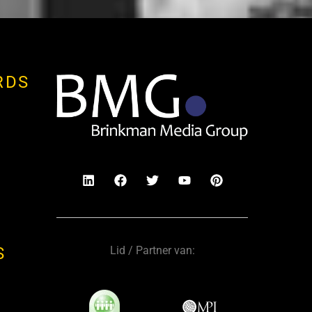
RDS
Lid / Partner van:
S