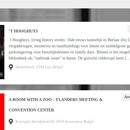
’T HOOGHUYS
’t Hooghuys, living history events: 16de eeuws kasteeltje in Berlaar (bij 
vergaderingen, incentives en teambuildings voor kleine tot middelgrote g
parkomgeving voor huwelijksfeesten en family days. Binnen is het mogel
bibliotheek als “outbreak room” te huren. De gotische ridderzaal leent […
Hemelshoek, 2590 Lier, België
Aan
A ROOM WITH A ZOO – FLANDERS MEETING &
CONVENTION CENTER
Koningin Astridplein 20, 2018 Antwerpen, België