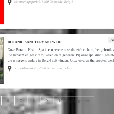
Wetenschapspark 1, 8400 Oostende, België
Aa
BOTANIC SANCTURY ANTWERP
Onze Botanic Health Spa is een serene oase die zich richt op het gebruik 
uw lichaam en geest te zuiveren en te genezen. Bij onze spa kunt u genie
die u nergens anders in België zult vinden. Onze ervaren therapeuten w
Leopoldstraat 26, 2000 Antwerpen, België
6
7
8
9
10
Volgende