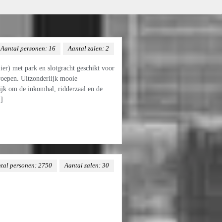
Aantal personen: 16
Aantal zalen: 2
Lier) met park en slotgracht geschikt voor
roepen. Uitzonderlijk mooie
ijk om de inkomhal, ridderzaal en de
]
tal personen: 2750
Aantal zalen: 30