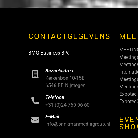
CONTACTGEGEVENS
MEE
MEETIN
BMG Business B.V.
Meeting
Meetings
Bezoekadres
Internat
Kerkenbos 10-15E
Meeting
6546 BB Nijmegen
Meeting
Expotec
Telefoon
Expotec
+31 (0)24 760 06 60
E-Mail
EVE
info@brinkmanmediagroup.nl
SHO