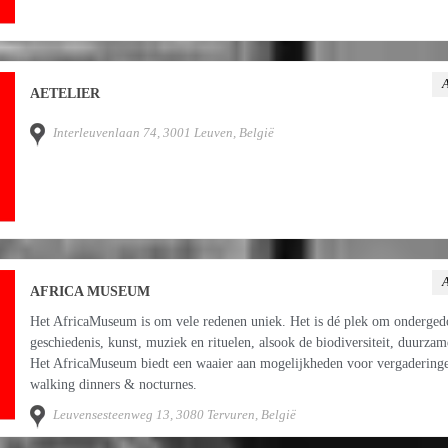
A
AETELIER
Interleuvenlaan 74, 3001 Leuven, België
A
AFRICA MUSEUM
Het AfricaMuseum is om vele redenen uniek. Het is dé plek om ondergedo
geschiedenis, kunst, muziek en rituelen, alsook de biodiversiteit, duurza
Het AfricaMuseum biedt een waaier aan mogelijkheden voor vergaderingen,
walking dinners & nocturnes.
Leuvensesteenweg 13, 3080 Tervuren, België