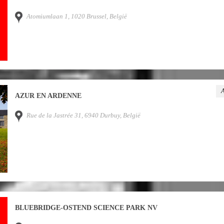
Atomiumlaan 1, 1020 Brussel, België
A
AZUR EN ARDENNE
Rue de la Jastrée 31, 6940 Durbuy, België
BLUEBRIDGE-OSTEND SCIENCE PARK NV