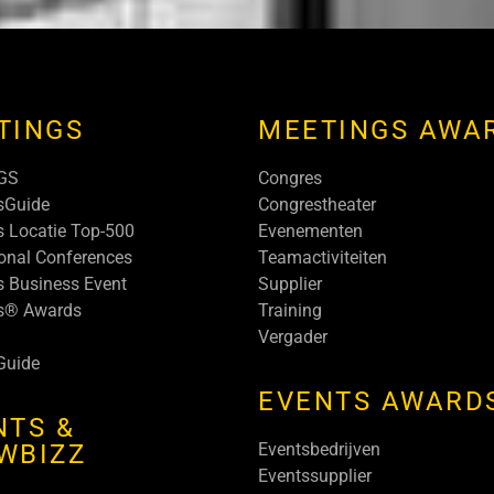
TINGS
MEETINGS AWA
GS
Congres
sGuide
Congrestheater
 Locatie Top-500
Evenementen
ional Conferences
Teamactiviteiten
s Business Event
Supplier
s® Awards
Training
Vergader
Guide
EVENTS AWARD
NTS &
WBIZZ
Eventsbedrijven
Eventssupplier