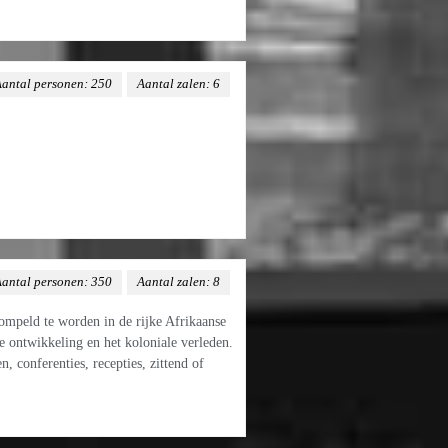
antal personen: 250
Aantal zalen: 6
antal personen: 350
Aantal zalen: 8
mpeld te worden in de rijke Afrikaanse
me ontwikkeling en het koloniale verleden.
 conferenties, recepties, zittend of