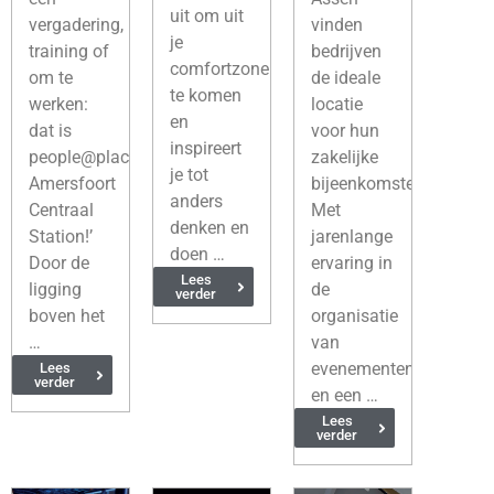
uit om uit
vergadering,
vinden
je
training of
bedrijven
comfortzone
om te
de ideale
te komen
werken:
locatie
en
dat is
voor hun
inspireert
people@places
zakelijke
je tot
Amersfoort
bijeenkomsten.
anders
Centraal
Met
denken en
Station!’
jarenlange
doen …
Door de
ervaring in
Lees
ligging
de
verder
boven het
organisatie
…
van
evenementen
Lees
verder
en een …
Lees
verder