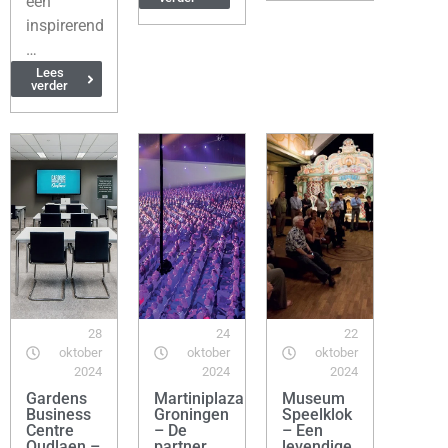
een
inspirerend
…
Lees
verder
28
24
22
oktober
oktober
oktober
2024
2024
2024
Gardens
Martiniplaza
Museum
Business
Groningen
Speelklok
Centre
– De
– Een
Oudlaen –
partner
levendige