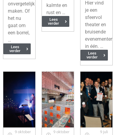
Hier vind
onvergetelijk
kalmte en
je een
maken. Of
rust en …
sfeervol
het nu
Lees
verder
theater en
gaat om
bruisende
een borrel,
evenementenlocatie
…
in één. …
Lees
verder
Lees
verder
9 oktober
9 oktober
9 juli