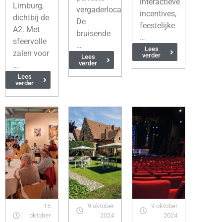
interactieve
Limburg,
vergaderlocatie.
incentives,
dichtbij de
De
feestelijke
A2. Met
bruisende
…
sfeervolle
…
Lees
zalen voor
verder
Lees
verder
…
Lees
verder
15
9 oktober
9 oktober
oktober
2024
2024