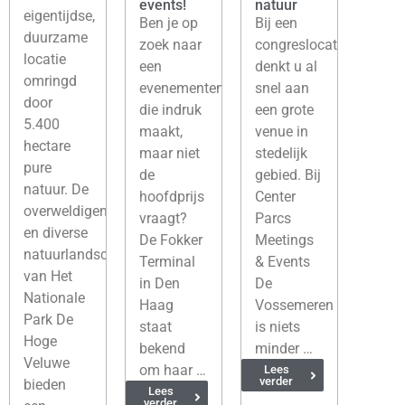
events!
natuur
eigentijdse,
Ben je op
Bij een
duurzame
zoek naar
congreslocatie
locatie
een
denkt u al
omringd
evenementenlocatie
snel aan
door
die indruk
een grote
5.400
maakt,
venue in
hectare
maar niet
stedelijk
pure
de
gebied. Bij
natuur. De
hoofdprijs
Center
overweldigende
vraagt?
Parcs
en diverse
De Fokker
Meetings
natuurlandschappen
Terminal
& Events
van Het
in Den
De
Nationale
Haag
Vossemeren
Park De
staat
is niets
Hoge
bekend
minder …
Veluwe
om haar …
Lees
verder
bieden
Lees
verder