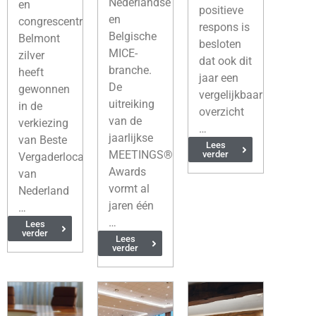
Nederlandse
en
positieve
en
congrescentrum
respons is
Belgische
Belmont
besloten
MICE-
zilver
dat ook dit
branche.
heeft
jaar een
De
gewonnen
vergelijkbaar
uitreiking
in de
overzicht
van de
verkiezing
…
jaarlijkse
van Beste
Lees
MEETINGS®
verder
Vergaderlocatie
Awards
van
vormt al
Nederland
jaren één
…
…
Lees
verder
Lees
verder