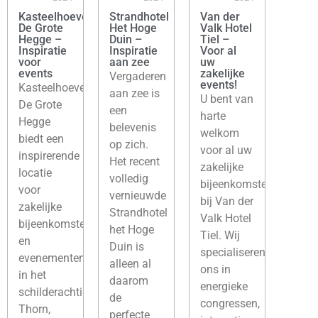
Kasteelhoeve
Strandhotel
Van der
De Grote
Het Hoge
Valk Hotel
Hegge –
Duin –
Tiel –
Inspiratie
Inspiratie
Voor al
voor
aan zee
uw
events
zakelijke
Vergaderen
events!
Kasteelhoeve
aan zee is
U bent van
De Grote
een
harte
Hegge
belevenis
welkom
biedt een
op zich.
voor al uw
inspirerende
Het recent
zakelijke
locatie
volledig
bijeenkomsten
voor
vernieuwde
bij Van der
zakelijke
Strandhotel
Valk Hotel
bijeenkomsten
het Hoge
Tiel. Wij
en
Duin is
specialiseren
evenementen
alleen al
ons in
in het
daarom
energieke
schilderachtige
de
congressen,
Thorn,
perfecte