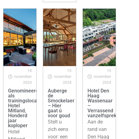
18
15
15
november
november
november
2024
2024
2024
Genomineerd
Auberge
Hotel Den
als
de
Haag
trainingslocatie:
Smockelaer
Wassenaar
Hotel
– Hier
–
Mitland,
gaat ú
Verrassend
Honderd
voor goud
vanzelfsprekend
jaar
Stelt u
Aan de
koploper
zich eens
rand van
Hotel
voor: een
Den Haag