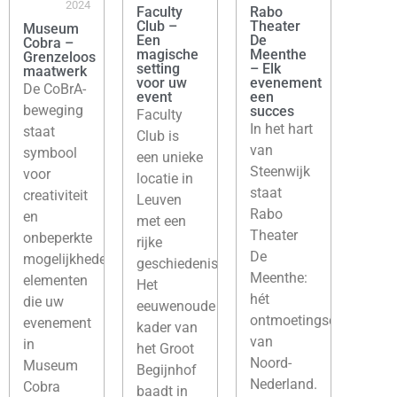
2024
Faculty
Rabo
Club –
Theater
Museum
Een
De
Cobra –
magische
Meenthe
Grenzeloos
setting
– Elk
maatwerk
voor uw
evenement
De CoBrA-
event
een
beweging
succes
Faculty
In het hart
staat
Club is
van
symbool
een unieke
Steenwijk
voor
locatie in
staat
creativiteit
Leuven
Rabo
en
met een
Theater
onbeperkte
rijke
De
mogelijkheden;
geschiedenis.
Meenthe:
elementen
Het
hét
die uw
eeuwenoude
ontmoetingscentrum
evenement
kader van
van
in
het Groot
Noord-
Museum
Begijnhof
Nederland.
Cobra
baadt in