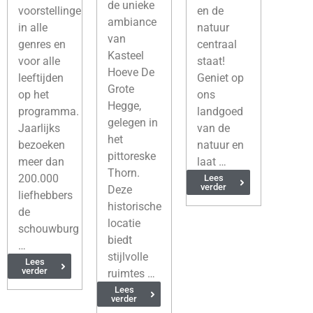
de unieke
voorstellingen
en de
ambiance
in alle
natuur
van
genres en
centraal
Kasteel
voor alle
staat!
Hoeve De
leeftijden
Geniet op
Grote
op het
ons
Hegge,
programma.
landgoed
gelegen in
Jaarlijks
van de
het
bezoeken
natuur en
pittoreske
meer dan
laat …
Thorn.
200.000
Lees
verder
Deze
liefhebbers
historische
de
locatie
schouwburg
biedt
…
stijlvolle
Lees
verder
ruimtes …
Lees
verder