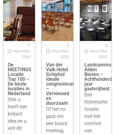
17
5
5
december
december
december
2024
2024
2024
De
Van der
Landcommanderij
MEETINGS
Valk Hotel
Alden
Locatie
Schiphol
Biesen –
Top 100 –
ideale
Achthonderd
De beste
congreslocatie
jaar
locaties in
–
gastvrijheid
Nederland
Vernieuwd
Een
en
Stel, u
historische
duurzaam
heeft een
Of het nu
locatie
briljant
gaat om
met het
idee en u
een board
comfort
wilt dit
meeting,
van