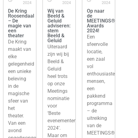
2024
2024
2024
De Kring
Wij van
Op naar
Roosendaal
Beeld &
de
– De
Geluid
MEETINGS®
magie van
adviseren:
Awards
een
stem
2024!
theater
Beeld &
Een
Geluid
De Kring
sfeervolle
Uiteraard
maakt van
locatie,
zijn wij bij
elke
een zaal
Beeld &
gelegenheid
vol
Geluid
een unieke
enthousiaste
heel trots
beleving
mensen,
op onze
in de
een
Meetings
magische
pakkend
nominatie
sfeer van
programma
voor
het
– de
‘Beste
theater.
uitreiking
evenementenlocatie
Van een
van de
2024’.
avond
MEETINGS®
Maar om
ongedwongen