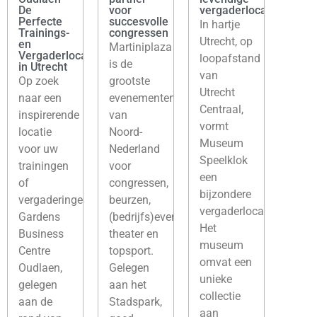
De
voor
vergaderlocatie
Perfecte
succesvolle
In hartje
Trainings-
congressen
Utrecht, op
en
Martiniplaza
Vergaderlocatie
loopafstand
is de
in Utrecht
van
Op zoek
grootste
Utrecht
naar een
evenementenlocatie
Centraal,
inspirerende
van
vormt
locatie
Noord-
Museum
voor uw
Nederland
Speelklok
trainingen
voor
een
of
congressen,
bijzondere
vergaderingen?
beurzen,
vergaderlocatie.
Gardens
(bedrijfs)events,
Het
Business
theater en
museum
Centre
topsport.
omvat een
Oudlaen,
Gelegen
unieke
gelegen
aan het
collectie
aan de
Stadspark,
aan