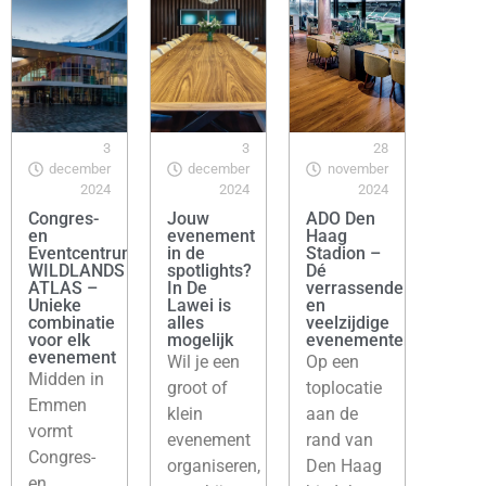
3
3
28
december
december
november
2024
2024
2024
Congres-
Jouw
ADO Den
en
evenement
Haag
Eventcentrum
in de
Stadion –
WILDLANDS
spotlights?
Dé
ATLAS –
In De
verrassende
Unieke
Lawei is
en
combinatie
alles
veelzijdige
voor elk
mogelijk
evenementenlocatie
evenement
Wil je een
Op een
Midden in
groot of
toplocatie
Emmen
klein
aan de
vormt
evenement
rand van
Congres-
organiseren,
Den Haag
en