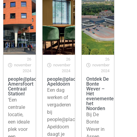
26
26
26
november
november
november
2024
2024
2024
people@places
people@places
Ontdek De
Amersfoort
Apeldoorn
Bonte
Centraal
Wever –
Een dag
Station!
Hét
werken of
evenementencentrum
‘Een
het
vergaderen
centrale
Noorden
bij
locatie,
Bij De
people@places
een ideale
Bonte
Apeldoorn
plek voor
Wever in
daagt je
een
Assen