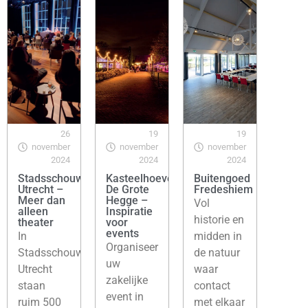
26
19
19
november
november
november
2024
2024
2024
Stadsschouwburg
Kasteelhoeve
Buitengoed
Utrecht –
De Grote
Fredeshiem
Meer dan
Hegge –
Vol
alleen
Inspiratie
historie en
theater
voor
events
In
midden in
Organiseer
Stadsschouwburg
de natuur
uw
Utrecht
waar
zakelijke
staan
contact
event in
ruim 500
met elkaar