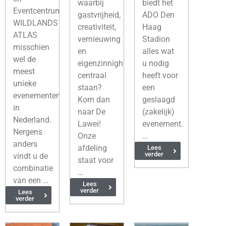
waarbij
biedt het
Eventcentrum
gastvrijheid,
ADO Den
WILDLANDS
creativiteit,
Haag
ATLAS
vernieuwing
Stadion
misschien
en
alles wat
wel de
eigenzinnigheid
u nodig
meest
centraal
heeft voor
unieke
staan?
een
evenementenlocatie
Kom dan
geslaagd
in
naar De
(zakelijk)
Nederland.
Lawei!
evenement.
Nergens
Onze
…
anders
afdeling
Lees
verder
vindt u de
staat voor
combinatie
…
van een …
Lees
verder
Lees
verder