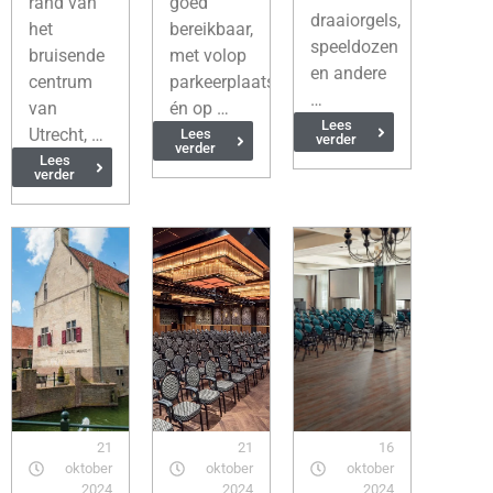
rand van
goed
draaiorgels,
het
bereikbaar,
speeldozen
bruisende
met volop
en andere
centrum
parkeerplaatsen
…
van
én op …
Lees
Utrecht, …
Lees
verder
verder
Lees
verder
21
21
16
oktober
oktober
oktober
2024
2024
2024