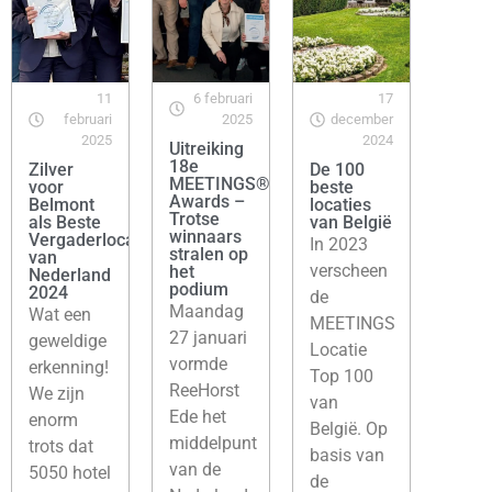
11
6 februari
17
februari
2025
december
2025
2024
Uitreiking
18e
Zilver
De 100
MEETINGS®
voor
beste
Awards –
Belmont
locaties
Trotse
als Beste
van België
winnaars
Vergaderlocatie
In 2023
stralen op
van
verscheen
het
Nederland
podium
2024
de
Maandag
Wat een
MEETINGS
27 januari
geweldige
Locatie
vormde
erkenning!
Top 100
ReeHorst
We zijn
van
Ede het
enorm
België. Op
middelpunt
trots dat
basis van
van de
5050 hotel
de