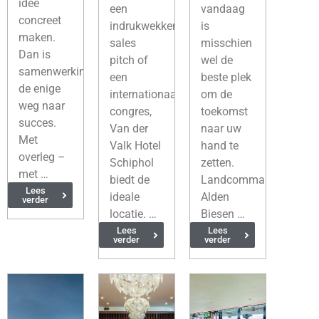
idee
een
vandaag
concreet
indrukwekkende
is
maken.
sales
misschien
Dan is
pitch of
wel de
samenwerking
een
beste plek
de enige
internationaal
om de
weg naar
congres,
toekomst
succes.
Van der
naar uw
Met
Valk Hotel
hand te
overleg –
Schiphol
zetten.
met …
biedt de
Landcommanderij
Lees
ideale
Alden
verder
locatie. …
Biesen …
Lees
Lees
verder
verder