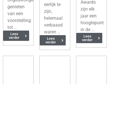
Awards
eerlijk te
genieten
zijn elk
zijn,
van een
jaar een
helemaal
voorstelling
hoogtepunt
verbaasd
tot …
in de …
waren …
Lees
Lees
verder
Lees
verder
verder
21 mei
6 februari
6 februari
2024
2024
2024
Op naar
Uitslagen
Uitslagen