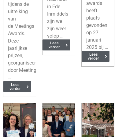
awards
tijdens de
in Ede.
heeft
uitreiking
Inmiddels
plaats
van
zijn we
gevonden
de Meetings
zijn weer
op 27
Awards.
volop …
januari
Deze
Lees
2025 bij …
verder
jaarlijkse
Lees
prijzen,
verder
georganiseerd
door Meetingsplatform.nl,
…
Lees
verder