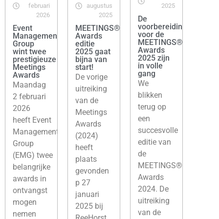
februari
augustus
2025
2026
2025
De
voorbereidingen
Event
MEETINGS®
voor de
Management
Awards
MEETINGS®
Group
editie
Awards
wint twee
2025 gaat
2025 zijn
prestigieuze
bijna van
in volle
Meetings
start!
gang
Awards
De vorige
We
Maandag
uitreiking
blikken
2 februari
van de
terug op
2026
Meetings
een
heeft Event
Awards
succesvolle
Management
(2024)
editie van
Group
heeft
de
(EMG) twee
plaats
MEETINGS®
belangrijke
gevonden
Awards
awards in
p 27
2024. De
ontvangst
januari
uitreiking
mogen
2025 bij
van de
nemen
ReeHorst