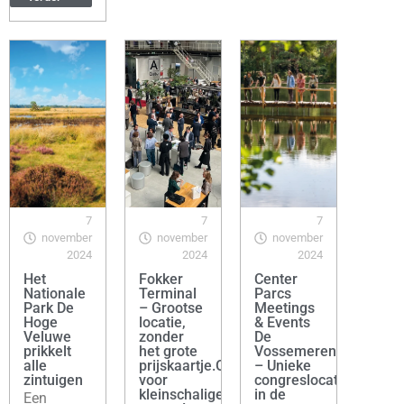
7
7
7
november
november
november
2024
2024
2024
Het
Fokker
Center
Nationale
Terminal
Parcs
Park De
– Grootse
Meetings
Hoge
locatie,
& Events
Veluwe
zonder
De
prikkelt
het grote
Vossemeren
alle
prijskaartje.Ook
– Unieke
zintuigen
voor
congreslocatie
kleinschalige
in de
Een