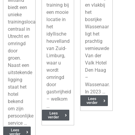
Mitland
training bij
en vlakbij
biedt een
een mooie
het
unieke
locatie in
bosrijke
trainingslocatie:
het
Wassenaar
centraal in
idyllische
ligt het
Utrecht en
heuvelland
prachtig
omringd
van Zuid-
vernieuwde
door
Limburg,
Van der
groen.
waar u
Valk Hotel
Naast een
wordt
Den Haag
uitstekende
omringd
–
ligging
door
Wassenaar.
staat het
gastvrijheid
In 2023 …
hotel
– welkom
Lees
bekend
verder
…
om zijn
Lees
persoonlijke
verder
service …
Lees
verder