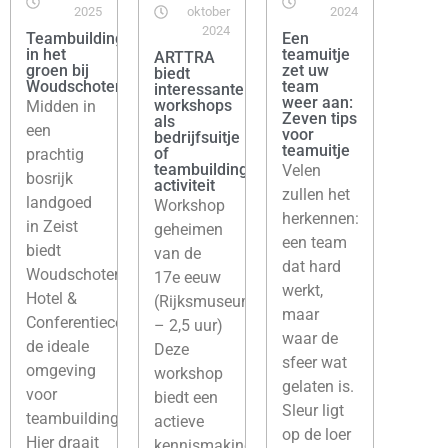
2025
oktober
2024
2024
Teambuilding
Een
in het
teamuitje
ARTTRA
groen bij
zet uw
biedt
Woudschoten
team
interessante
weer aan:
workshops
Midden in
Zeven tips
als
een
voor
bedrijfsuitje
teamuitje
of
prachtig
teambuilding-
Velen
bosrijk
activiteit
zullen het
landgoed
Workshop
herkennen:
in Zeist
geheimen
een team
biedt
van de
dat hard
Woudschoten
17e eeuw
werkt,
Hotel &
(Rijksmuseum
maar
Conferentiecentrum
– 2,5 uur)
waar de
de ideale
Deze
sfeer wat
omgeving
workshop
gelaten is.
voor
biedt een
Sleur ligt
teambuilding.
actieve
op de loer
Hier draait
kennismaking