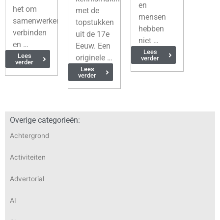
en
het om
met de
mensen
samenwerken,
topstukken
hebben
verbinden
uit de 17e
niet …
en …
Eeuw. Een
Lees
Lees
originele …
verder
verder
Lees
verder
Overige categorieën:
Achtergrond
Activiteiten
Advertorial
AI