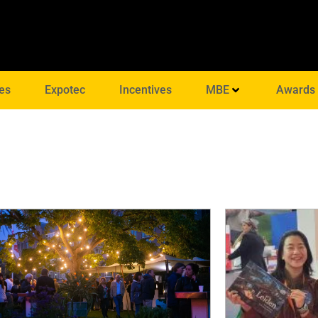
es
Expotec
Incentives
MBE
Awards