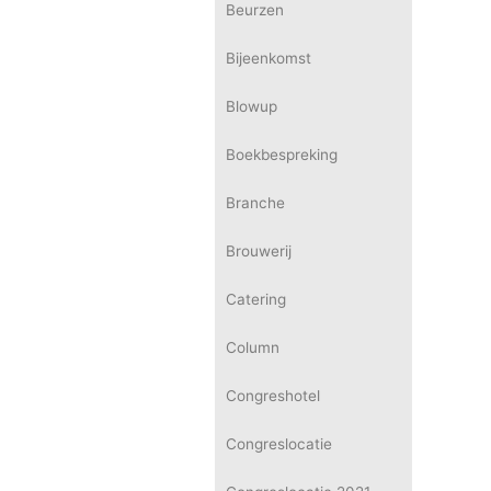
Beurzen
Bijeenkomst
Blowup
Boekbespreking
Branche
Brouwerij
Catering
Column
Congreshotel
Congreslocatie