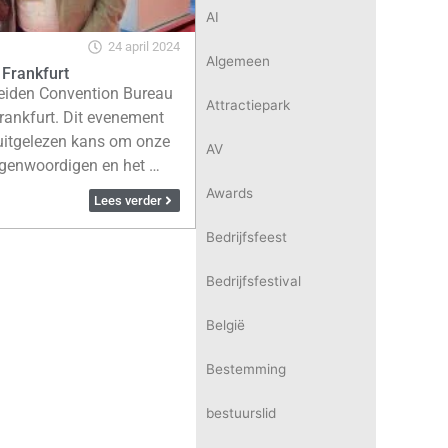
AI
24 april 2024
Algemeen
 Frankfurt
Leiden Convention Bureau
Attractiepark
rankfurt. Dit evenement
 uitgelezen kans om onze
AV
tegenwoordigen en het …
Awards
Lees verder
Bedrijfsfeest
Bedrijfsfestival
België
Bestemming
bestuurslid