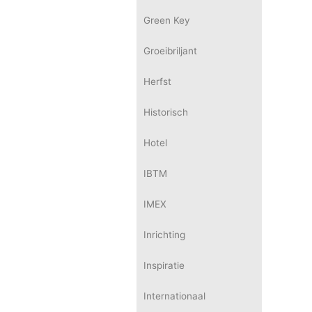
Green Key
Groeibriljant
Herfst
Historisch
Hotel
IBTM
IMEX
Inrichting
Inspiratie
Internationaal