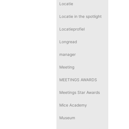
Locatie
Locatie in the spotlight
Locatieprofiel
Longread
manager
Meeting
MEETINGS AWARDS
Meetings Star Awards
Mice Academy
Museum