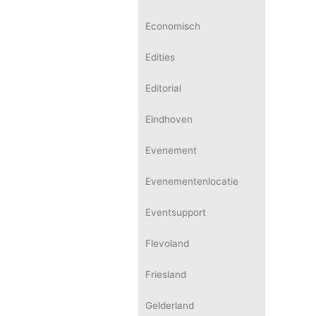
Economisch
Edities
Editorial
Eindhoven
Evenement
Evenementenlocatie
Eventsupport
Flevoland
Friesland
Gelderland