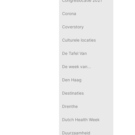
Congreslocatie 2021
Corona
Coverstory
Culturele locaties
De Tafel Van
De week van...
Den Haag
Destinaties
Drenthe
Dutch Health Week
Duurzaamheid