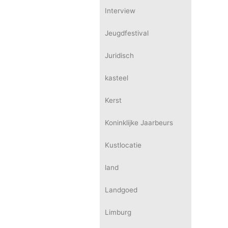
Interview
Jeugdfestival
Juridisch
kasteel
Kerst
Koninklijke Jaarbeurs
Kustlocatie
land
Landgoed
Limburg