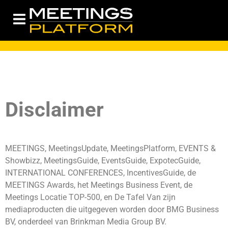
Disclaimer
MEETINGS, MeetingsUpdate, MeetingsPlatform, EVENTS &
Showbizz, MeetingsGuide, EventsGuide, ExpotecGuide,
INTERNATIONAL CONFERENCES, IncentivesGuide, de
MEETINGS Awards, het Meetings Business Event, de
Meetings Locatie TOP-500, en De Tafel Van zijn
mediaproducten die uitgegeven worden door BMG Business
BV, onderdeel van Brinkman Media Group BV.