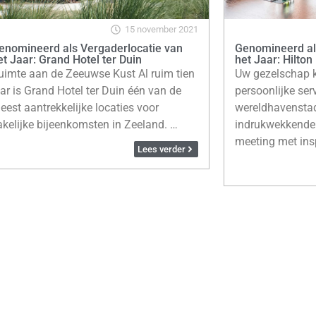
15 november 2021
enomineerd als Vergaderlocatie van
Genomineerd al
et Jaar: Grand Hotel ter Duin
het Jaar: Hilto
uimte aan de Zeeuwse Kust Al ruim tien
Uw gezelschap 
aar is Grand Hotel ter Duin één van de
persoonlijke ser
eest aantrekkelijke locaties voor
wereldhavenstad
akelijke bijeenkomsten in Zeeland. …
indrukwekkende 
meeting met insp
Lees verder