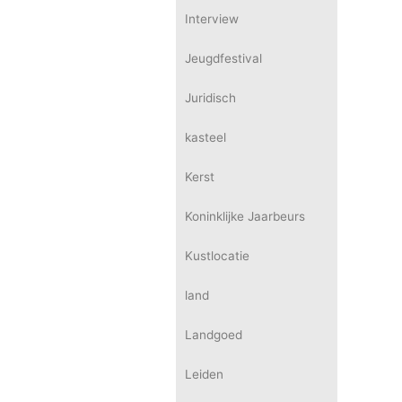
Interview
Jeugdfestival
Juridisch
kasteel
Kerst
Koninklijke Jaarbeurs
Kustlocatie
land
Landgoed
Leiden