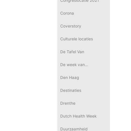
Congreslocatie 2021
Corona
Coverstory
Culturele locaties
De Tafel Van
De week van...
Den Haag
Destinaties
Drenthe
Dutch Health Week
Duurzaamheid