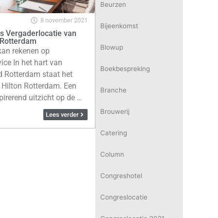
Beurzen
8 november 2021
Bijeenkomst
s Vergaderlocatie van
n Rotterdam
Blowup
kan rekenen op
vice In het hart van
Boekbespreking
 Rotterdam staat het
Hilton Rotterdam. Een
Branche
irerend uitzicht op de …
Brouwerij
Lees verder
Catering
Column
Congreshotel
Congreslocatie