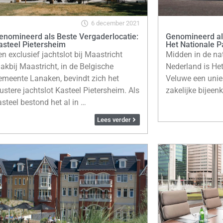
6 december 2021
enomineerd als Beste Vergaderlocatie:
Genomineerd al
asteel Pietersheim
Het Nationale 
en exclusief jachtslot bij Maastricht
Midden in de nat
lakbij Maastricht, in de Belgische
Nederland is He
emeente Lanaken, bevindt zich het
Veluwe een unie
lustere jachtslot Kasteel Pietersheim. Als
zakelijke bijeen
asteel bestond het al in …
Lees verder