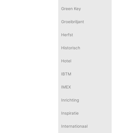
Green Key
Groeibriljant
Herfst
Historisch
Hotel
IBTM
IMEX
Inrichting
Inspiratie
Internationaal