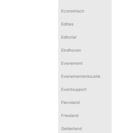
Economisch
Edities
Editorial
Eindhoven
Evenement
Evenementenlocatie
Eventsupport
Flevoland
Friesland
Gelderland