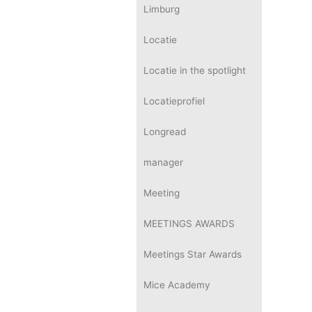
Limburg
Locatie
Locatie in the spotlight
Locatieprofiel
Longread
manager
Meeting
MEETINGS AWARDS
Meetings Star Awards
Mice Academy