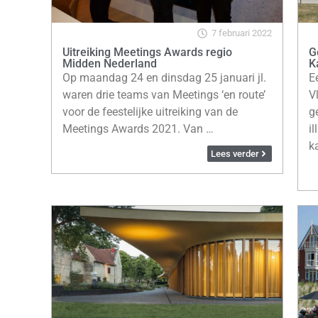
7 februari 2022
Uitreiking Meetings Awards regio
G
Midden Nederland
K
Op maandag 24 en dinsdag 25 januari jl.
E
waren drie teams van Meetings ‘en route’
V
voor de feestelijke uitreiking van de
g
Meetings Awards 2021. Van …
il
k
Lees verder