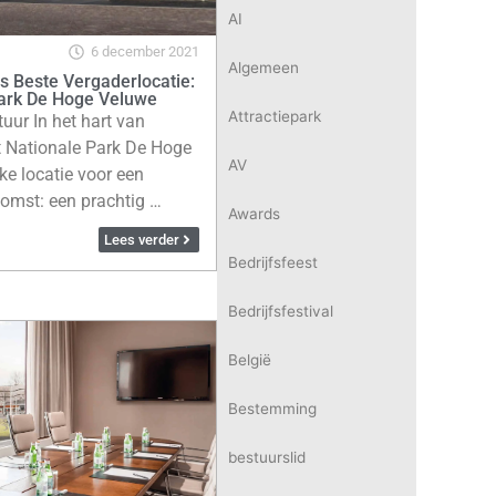
AI
6 december 2021
Algemeen
s Beste Vergaderlocatie:
Park De Hoge Veluwe
Attractiepark
uur In het hart van
t Nationale Park De Hoge
AV
ke locatie voor een
komst: een prachtig …
Awards
Lees verder
Bedrijfsfeest
Bedrijfsfestival
België
Bestemming
bestuurslid