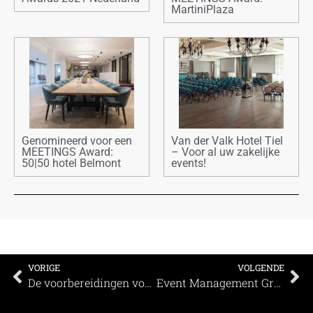
MartiniPlaza
Genomineerd voor een
Van der Valk Hotel Tiel
MEETINGS Award:
– Voor al uw zakelijke
50|50 hotel Belmont
events!
VORIGE
VOLGENDE
De voorbereidingen voor de MEETINGS® Awards 2025 zijn in volle gang
Event Management Group wint twee prestigieuze Meetings Awards