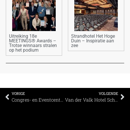
Uitreiking 18e
Strandhotel Het Hoge
MEETINGS® Awards –
Duin – Inspiratie aan
Trotse winnaars stralen
zee
op het podium
VORIGE
VOLGENDE
Congres- en Eventcentrum WILDLANDS ATLAS – Unieke combinatie voor elk evenement
Van der Valk Hotel Schiphol ideale congreslocatie – Vernieuwd en duurzaam