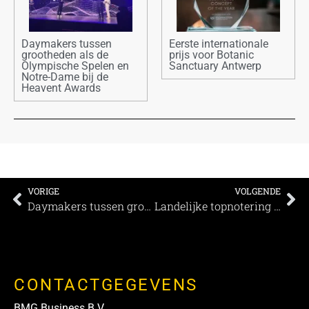
Daymakers tussen
Eerste internationale
grootheden als de
prijs voor Botanic
Olympische Spelen en
Sanctuary Antwerp
Notre-Dame bij de
Heavent Awards
VORIGE
VOLGENDE
Daymakers tussen grootheden als de Olympische Spelen en Notre-Dame bij de Heavent Awards
Landelijke topnotering voor het terras van Restaurant Tespelduyn
CONTACTGEGEVENS
BMG Business B.V.