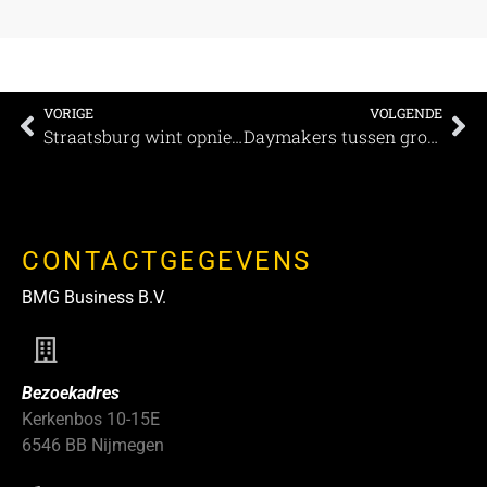
VORIGE
VOLGENDE
Straatsburg wint opnieuw World Mice Award
Daymakers tussen grootheden als de Olympische Spelen en Notre-Dame bij de Heavent Awards
CONTACTGEGEVENS
BMG Business B.V.
Bezoekadres
Kerkenbos 10-15E
6546 BB Nijmegen