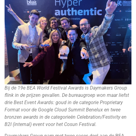
Bij de 19e BEA World Festival Awards is Daymakers Group
flink in de prijzen gevallen. De bureaugroep won maar liefst
drie Best Event Awards: goud in de categorie Proprietary
Format voor de Google Cloud Summit Benelux en twee
bronzen awards in de categorieën Celebration/Festivity en
B2I (internal) event voor het Cosun Festival.
Daymakers Group nam met twee cases deel aan de BEA