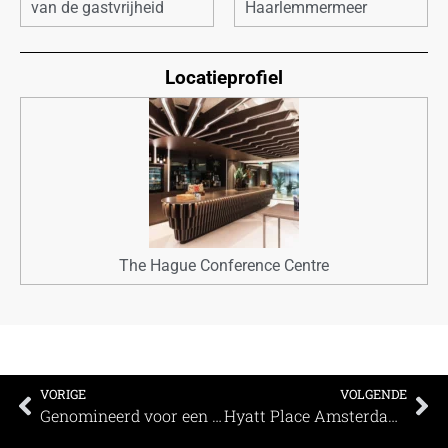
van de gastvrijheid
Haarlemmermeer
Locatieprofiel
The Hague Conference Centre
VORIGE
VOLGENDE
Genomineerd voor een MEETINGS Award: Laurenskerk Rotterdam
Hyatt Place Amsterdam Airport tovert vergaderzaal om in ingerichte livestudio