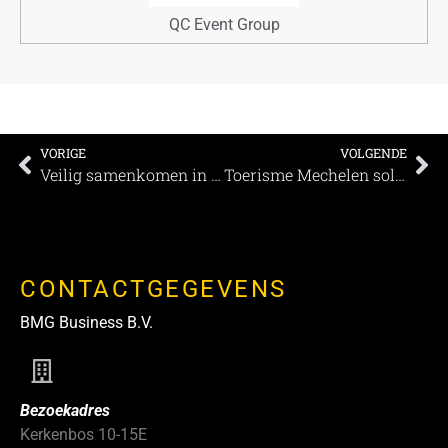
QC Event Group
VORIGE
VOLGENDE
Veilig samenkomen in de Beurs
Toerisme Mechelen solidair met verpleegkundigen
CONTACTGEGEVENS
BMG Business B.V.
Bezoekadres
Kerkenbos 10-15E