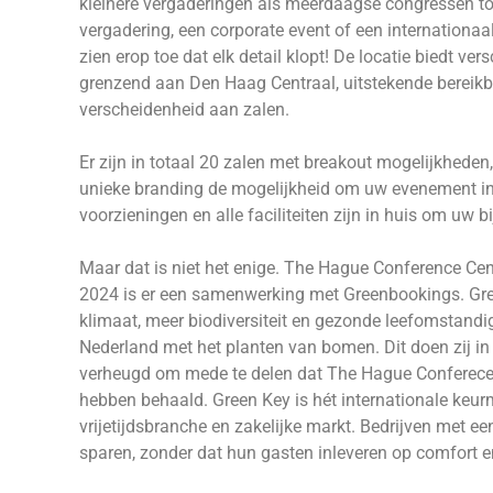
kleinere vergaderingen als meerdaagse congressen to
vergadering, een corporate event of een internationa
zien erop toe dat elk detail klopt! De locatie biedt ve
grenzend aan Den Haag Centraal, uitstekende bereikb
verscheidenheid aan zalen.
Er zijn in totaal 20 zalen met breakout mogelijkheden
unieke branding de mogelijkheid om uw evenement in l
voorzieningen en alle faciliteiten zijn in huis om uw
Maar dat is niet het enige. The Hague Conference Cen
2024 is er een samenwerking met Greenbookings. Gree
klimaat, meer biodiversiteit en gezonde leefomstand
Nederland met het planten van bomen. Dit doen zij i
verheugd om mede te delen dat The Hague Conferecen 
hebben behaald. Green Key is hét internationale keurm
vrijetijdsbranche en zakelijke markt. Bedrijven met e
sparen, zonder dat hun gasten inleveren op comfort en