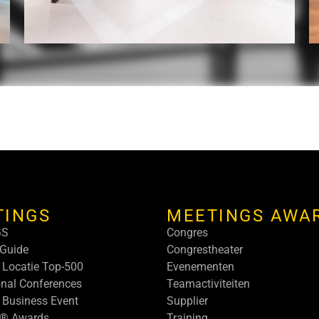
TINGS
MEETINGS AWA
GS
Congres
Guide
Congrestheater
 Locatie Top-500
Evenementen
onal Conferences
Teamactiviteiten
 Business Event
Supplier
s® Awards
Training