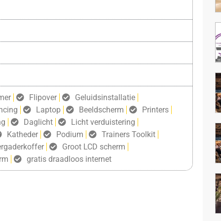
mer
Flipover
Geluidsinstallatie
ncing
Laptop
Beeldscherm
Printers
ng
Daglicht
Licht verduistering
Katheder
Podium
Trainers Toolkit
rgaderkoffer
Groot LCD scherm
erm
gratis draadloos internet