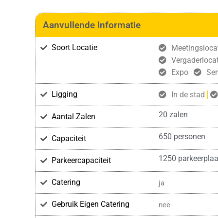
Aanvullende Informatie
Soort Locatie
Meetingsloca
Vergaderlocat
Expo
Se
Ligging
In de stad
20 zalen
Aantal Zalen
650 personen
Capaciteit
1250 parkeerplaa
Parkeercapaciteit
Catering
ja
Gebruik Eigen Catering
nee