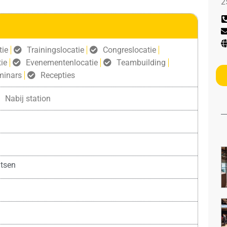
2
tie
Trainingslocatie
Congreslocatie
ie
Evenementenlocatie
Teambuilding
minars
Recepties
Nabij station
tsen