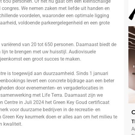
t 650 personen. Of het nu gaat om een kleinschalige
al congres. We nemen zaken met liefde uit handen en
rschillende voordelen, waaronder een optimale ligging
aarheid, voldoende parkeergelegenheid en een grote
, variërend van 20 tot 650 personen. Daarnaast biedt de
ijn te brengen met uw huisstijl. Audiovisuele
 bijeenkomst een groot succes te maken.
tre is toegewijd aan duurzaamheid. Sinds 1 januari
nbookings levert een concrete bijdrage aan een beter
igheden door evenementen- en vergaderlocaties in
n samenwerking met Life Terra. Daarnaast zijn we
Centre in Juli 2024 het Green Key Goud certificaat
erk voor duurzame bedrijven in de recreatie- en
C
en Green Key keurmerk doen er alles aan om het milieu te
T
 kwaliteit.
A