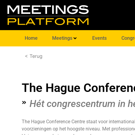
Home
Meetings
Events
Congr
< Terug
The Hague Conferen
Hét congrescentrum in h
The Hague Conference Centre staat voor internationale
voorzieningen op het hoogste niveau. Met profession