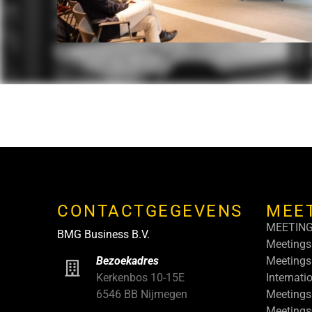
CONTACTGEGEVENS
MEE
MEETIN
BMG Business B.V.
Meetings
Meetings
Bezoekadres
Internati
Kerkenbos 10-15E
Meetings
6546 BB Nijmegen
Meeting