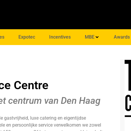
es
Expotec
Incentives
MBE
Awards
ce Centre
et centrum van Den Haag
 gastvrijheid, luxe catering en eigentijdse
ele en persoonlijke service verwelkomen we zowel