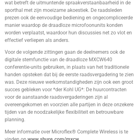
wat betreft de uitmuntende spraakverstaanbaarheid in de
sporthal met zijn moeizame akoestiek. De raadsleden
prezen ook de eenvoudige bediening en ongecompliceerde
manier waardop de draadloze microfoonunits konden
worden verplaatst, waardoor hun discussies net zo vlot en
effectief verliepen als anders.
Voor de volgende zittingen gaan de deelnemers ook de
digitale stemfunctie van de draadloze MXCW640
conferentie-units gebruiken, in plaats van het traditionele
handen opsteken dat bij de eerste raadsvergadering te zien
was. Deze nieuwe werkomstandigheden zijn ook een groot
succes gebleken voor *der Kohl UG*: De huurcontracten
voor de aanstaande raadsvergaderingen zijn al
overeengekomen en voorzien alle partijen in deze onzekere
tijden van de noodzakelijke flexibiliteit en betrouwbare
planning.
Meer informatie over Microflex® Complete Wireless is te
vinden op
www.shure.com/mxcw
.