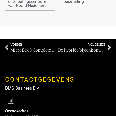
ontmoetingscentrum
besmetting
van Noord-Nederland
VORIGE
VOLGENDE
Microflex® Complete Wireless voor de regio Bad Kissingen
De hybride bijeenkomst – Verantwoord fysiek samenkomen gecombineerd met online deelnemen
CONTACTGEGEVENS
BMG Business B.V.
Bezoekadres