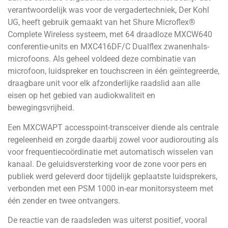
verantwoordelijk was voor de vergadertechniek, Der Kohl
UG, heeft gebruik gemaakt van het Shure Microflex®
Complete Wireless systeem, met 64 draadloze MXCW640
conferentie-units en MXC416DF/C Dualflex zwanenhals-
microfoons. Als geheel voldeed deze combinatie van
microfoon, luidspreker en touchscreen in één geïntegreerde,
draagbare unit voor elk afzonderlijke raadslid aan alle
eisen op het gebied van audiokwaliteit en
bewegingsvrijheid.
Een MXCWAPT accesspoint-transceiver diende als centrale
regeleenheid en zorgde daarbij zowel voor audiorouting als
voor frequentiecoördinatie met automatisch wisselen van
kanaal. De geluidsversterking voor de zone voor pers en
publiek werd geleverd door tijdelijk geplaatste luidsprekers,
verbonden met een PSM 1000 in-ear monitorsysteem met
één zender en twee ontvangers.
De reactie van de raadsleden was uiterst positief, vooral