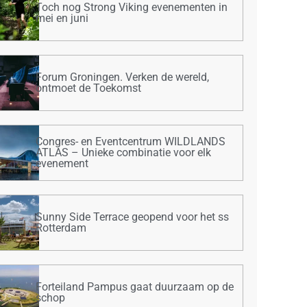
Toch nog Strong Viking evenementen in
mei en juni
Forum Groningen. Verken de wereld,
ontmoet de Toekomst
Congres- en Eventcentrum WILDLANDS
ATLAS – Unieke combinatie voor elk
evenement
Sunny Side Terrace geopend voor het ss
Rotterdam
Forteiland Pampus gaat duurzaam op de
schop