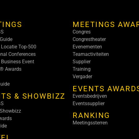
TINGS
MEETINGS AWA
GS
Congres
Guide
Congrestheater
 Locatie Top-500
Evenementen
onal Conferences
Teamactiviteiten
 Business Event
Supplier
s® Awards
Training
Vergader
uide
EVENTS AWARD
TS & SHOWBIZZ
Eventsbedrijven
GS
Eventssupplier
 Showbizz
RANKING
wards
Meetingssterren
ide
VEL