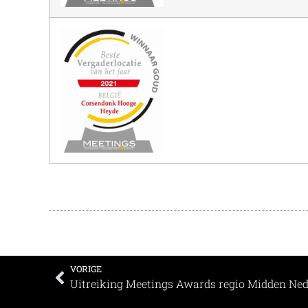
VORIGE
Uitreiking Meetings Awards regio Midden Ne