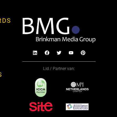
RDS
Lid / Partner van:
S