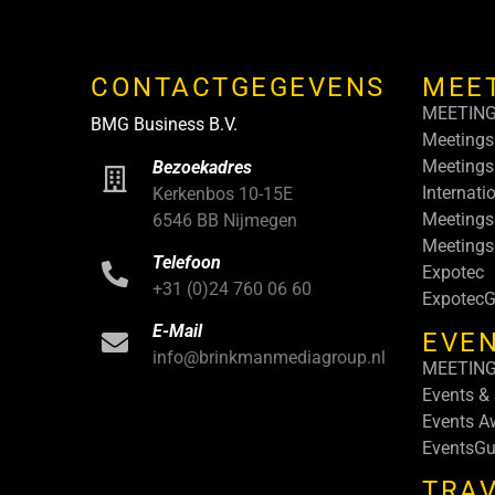
CONTACTGEGEVENS
MEE
MEETIN
BMG Business B.V.
Meetings
Meetings
Bezoekadres
Internati
Kerkenbos 10-15E
Meetings
6546 BB Nijmegen
Meeting
Telefoon
Expotec
+31 (0)24 760 06 60
ExpotecG
E-Mail
EVEN
info@brinkmanmediagroup.nl
MEETIN
Events &
Events A
EventsGu
TRA