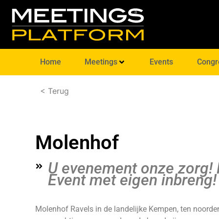
Home
Meetings
Events
Congr
< Terug
Molenhof
U evenement onze zorg! P
Event met eigen inbreng!
Molenhof Ravels in de landelijke Kempen, ten noorden