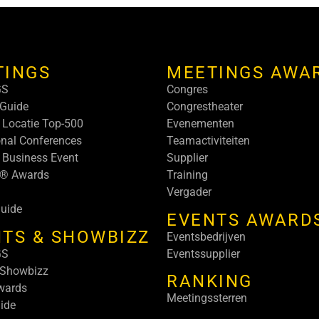
TINGS
MEETINGS AWA
GS
Congres
Guide
Congrestheater
 Locatie Top-500
Evenementen
onal Conferences
Teamactiviteiten
 Business Event
Supplier
s® Awards
Training
Vergader
uide
EVENTS AWARD
TS & SHOWBIZZ
Eventsbedrijven
GS
Eventssupplier
 Showbizz
RANKING
wards
Meetingssterren
ide