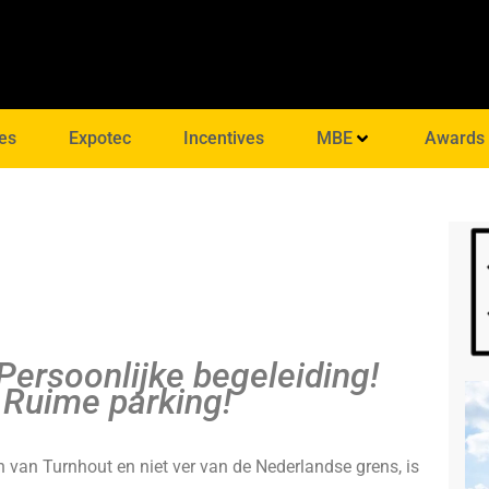
es
Expotec
Incentives
MBE
Awards
ersoonlijke begeleiding!
 Ruime parking!
 van Turnhout en niet ver van de Nederlandse grens, is