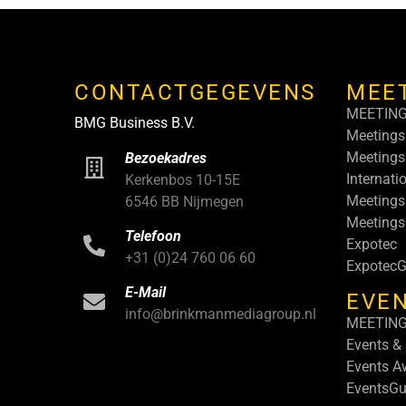
CONTACTGEGEVENS
MEE
MEETIN
BMG Business B.V.
Meetings
Meetings
Bezoekadres
Internati
Kerkenbos 10-15E
Meetings
6546 BB Nijmegen
Meeting
Telefoon
Expotec
+31 (0)24 760 06 60
ExpotecG
E-Mail
EVEN
info@brinkmanmediagroup.nl
MEETIN
Events &
Events A
EventsGu