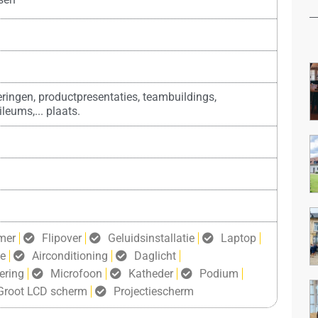
ringen, productpresentaties, teambuildings,
leums,... plaats.
mer
Flipover
Geluidsinstallatie
Laptop
ie
Airconditioning
Daglicht
ering
Microfoon
Katheder
Podium
Groot LCD scherm
Projectiescherm