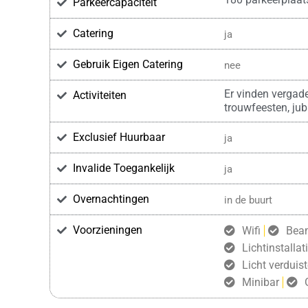
Parkeercapaciteit
Catering
ja
Gebruik Eigen Catering
nee
Er vinden vergade
Activiteiten
trouwfeesten, jubi
Exclusief Huurbaar
ja
Invalide Toegankelijk
ja
Overnachtingen
in de buurt
Voorzieningen
Wifi
Bea
Lichtinstallat
Licht verduist
Minibar