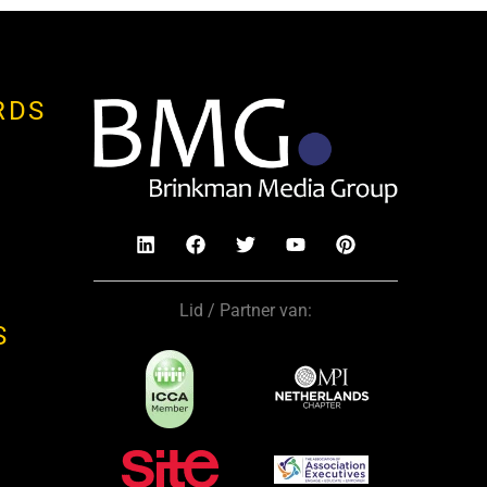
RDS
Lid / Partner van:
S