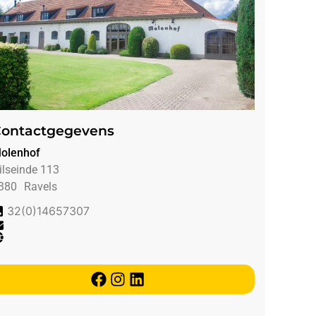
ontactgegevens
olenhof
ilseinde 113
380
Ravels
32(0)14657307