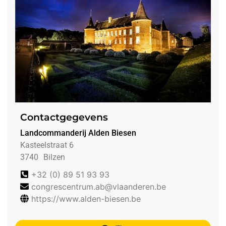
Contactgegevens
Landcommanderij Alden Biesen
Kasteelstraat 6
3740
Bilzen
+32 (0) 89 51 93 93
congrescentrum.ab@vlaanderen.be
https://www.alden-biesen.be