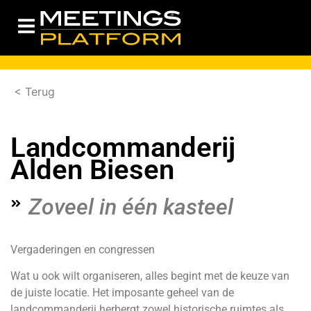
< Terug
Landcommanderij
Alden Biesen
Zoveel in één kasteel
Vergaderingen en congressen
Wat u ook wilt organiseren, alles begint met de keuze van
de juiste locatie. Het imposante geheel van de
landcommanderij herbergt zowel historische ruimtes als