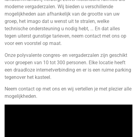
moderne vergaderzalen. Wij bieden u verschillende
mogelijkheden aan afhankelijk van de grootte van uw
groep, het imago dat u wenst uit te stralen, welke
technische ondersteuning u nodig hebt, … En dat alles
tegen uiterst gunstige tarieven, neem contact met ons op
voor een voorstel op maat.
Onze polyvalente congres- en vergaderzalen zijn geschikt
voor groepen van 10 tot 300 personen. Elke locatie heeft
een draadloze internetverbinding en er is een ruime parking
tegenover het kasteel.
Neem contact op met ons en wij vertellen je met plezier alle
mogelijkheden.