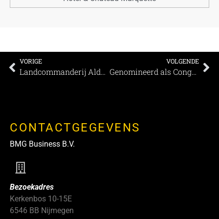
VORIGE
VOLGENDE
Landcommanderij Alden Biesen: Where epic stories continue
Genomineerd als Congreslocatie van het Jaar: MECC Maastricht
CONTACTGEGEVENS
BMG Business B.V.
Bezoekadres
Kerkenbos 10-15E
6546 BB Nijmegen