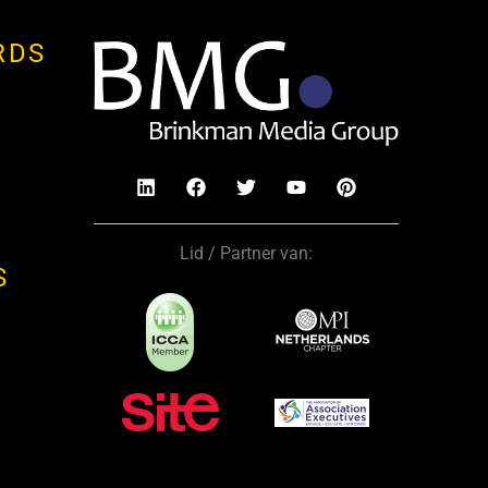
RDS
Lid / Partner van:
S