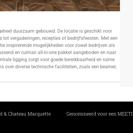
s geheel duurzaam gebouwd. De locatie is geschikt voor
 tot vergaderingen, recepties of bedrijfsfeesten. Met een
atie inspirerende mogelijkheden voor zowel bedrijven als
assend en culinair all-in-one pakket aangeboden en naar
trale ligging zorgt voor goede bereikbaarheid en ruime
s over diverse technische faciliteiten, zoals een beamer,
l & Chateau Marquette