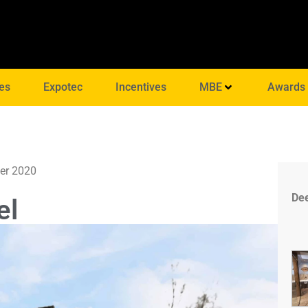
es
Expotec
Incentives
MBE
Awards
er 2020
Dee
el