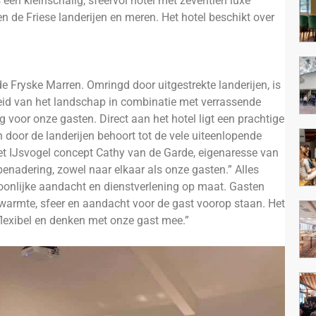
een kleinschalig, sfeervol hotel met zeventien luxe
n de Friese landerijen en meren. Het hotel beschikt over
e Fryske Marren. Omringd door uitgestrekte landerijen, is
gheid van het landschap in combinatie met verrassende
ing voor onze gasten. Direct aan het hotel ligt een prachtige
 door de landerijen behoort tot de vele uiteenlopende
et IJsvogel concept Cathy van de Garde, eigenaresse van
enadering, zowel naar elkaar als onze gasten.” Alles
soonlijke aandacht en dienstverlening op maat. Gasten
r warmte, sfeer en aandacht voor de gast voorop staan. Het
 flexibel en denken met onze gast mee.”