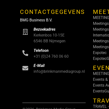
CONTACTGEGEVENS
MEE
MEETIN
BMG Business B.V.
Meetings
Meetings
Bezoekadres
Internati
Kerkenbos 10-15E
Meetings
6546 BB Nijmegen
Meeting
Telefoon
Expotec
+31 (0)24 760 06 60
ExpotecG
E-Mail
EVEN
info@brinkmanmediagroup.nl
MEETIN
Events &
Events A
EventsGu
TRA
TRAVEL –