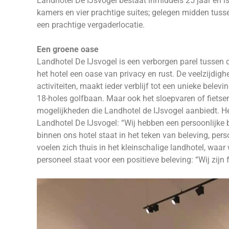
Landhotel De IJsvogel bestaat inmiddels 25 jaar en is 
kamers en vier prachtige suites; gelegen midden tusse
een prachtige vergaderlocatie.
Een groene oase
Landhotel De IJsvogel is een verborgen parel tussen d
het hotel een oase van privacy en rust. De veelzijdi
activiteiten, maakt ieder verblijf tot een unieke belev
18-holes golfbaan. Maar ook het sloepvaren of fietsen
mogelijkheden die Landhotel de IJsvogel aanbiedt. H
Landhotel De IJsvogel: “Wij hebben een persoonlijke b
binnen ons hotel staat in het teken van beleving, per
voelen zich thuis in het kleinschalige landhotel, waa
personeel staat voor een positieve beleving: “Wij zijn