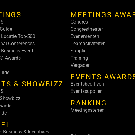
TINGS
MEETINGS AWA
GS
Congres
Guide
Congrestheater
 Locatie Top-500
Evenementen
onal Conferences
Teamactiviteiten
 Business Event
Supplier
s® Awards
Training
Vergader
uide
EVENTS AWARD
TS & SHOWBIZZ
Eventsbedrijven
GS
Eventssupplier
 Showbizz
RANKING
wards
Meetingssterren
ide
VEL
 Business & Incentives