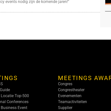
picy events nodig zijn de komende jaren!"
TINGS
MEETINGS AWA
GS
Congres
Guide
Congrestheater
 Locatie Top-500
Evenementen
onal Conferences
Teamactiviteiten
 Business Event
Supplier