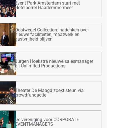
Event Park Amsterdam start met
Hotelborrel Haarlemmermeer
Oostwegel Collection: nadenken over
nieuwe faciliteiten, maatwerk en
gastvrijheid blijven
Jurgen Hoekstra nieuwe salesmanager
bij Unlimited Productions
Theater De Maagd zoekt steun via
crowdfundactie
De vereniging voor CORPORATE
EVENTMANAGERS