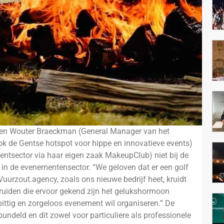
ijven Wouter Braeckman (General Manager van het
ook de Gentse hotspot voor hippe en innovatieve events)
ventsector via haar eigen zaak
MakeupClub
) niet bij de
p in de evenementensector. “We geloven dat er een golf
uurzout.agency, zoals ons nieuwe bedrijf heet, kruidt
kruiden die ervoor gekend zijn het gelukshormoon
pittig en zorgeloos evenement wil organiseren.” De
undeld en dit zowel voor particuliere als professionele