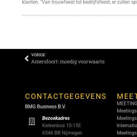
klanten. "Van trouwfeest tot bedrijfsfeest, er zullen s
VORIGE
Amersfoort: moedig voorwaarts
CONTACTGEGEVENS
MEE
MEETIN
BMG Business B.V.
Meetings
Meetings
Bezoekadres
Internati
Kerkenbos 10-15E
Meetings
6546 BB Nijmegen