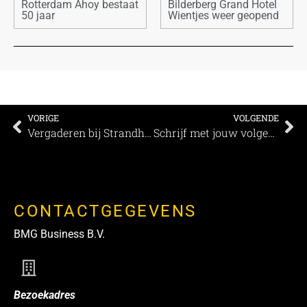
Rotterdam Ahoy bestaat
Bilderberg Grand Hotel
50 jaar
Wientjes weer geopend
VORIGE
VOLGENDE
Vergaderen bij Strandhotel Westduin. Zakelijke gastvrijheid aan zee
Schrijf met jouw volgende zakelijke event geschiedenis op Slot Loevestein
CONTACTGEGEVENS
BMG Business B.V.
Bezoekadres