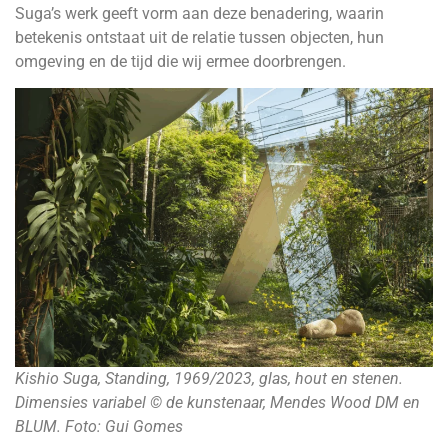
Suga’s werk geeft vorm aan deze benadering, waarin
betekenis ontstaat uit de relatie tussen objecten, hun
omgeving en de tijd die wij ermee doorbrengen.
Kishio Suga, Standing, 1969/2023, glas, hout en stenen.
Dimensies variabel © de kunstenaar, Mendes Wood DM en
BLUM. Foto: Gui Gomes