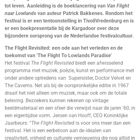
tot leven. Aanleiding is de boeklancering van
Van Flight
naar Lowlands
van auteur Patrick Bakkenes. Rondom het
festival is er een tentoonstelling in TivoliVredenburg en is
er een boekpresentatie bij de Kargadoor over deze
bijzondere oorsprong van de Nederlandse festivalcultuur.
The Flight Revisited: een ode aan het verleden en de
toekomst van 'The Flight To Lowlands Paradise’
Het festival
The Flight Revisited
biedt een afwisselend
programma met muziek, poëzie, kunst en performance met
onder andere optredens van Supersister, Doctor Velvet en
The Caverns. Net als bij de oorspronkelijke editie in 1967
draait het niet alleen om muziek, maar ook om de totale
beleving. Bezoekers kunnen rekenen op vintage
beeldmateriaal en een sfeer die verwijst naar de jaren ’60, in
een eigentijdse vorm. Jeroen van Hooff, CEO Koninklijke
Jaarbeurs: “
The Flight Revisited
is voor ons meer dan een
festival. Het is een eerbetoon aan de idealen van
creativiteit, vrijheid en culturele vernieuwing die nog altijd in