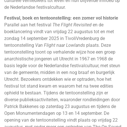
culturele vernieuwers tot leven en hun blijvende invloed op
de Nederlandse festivalcultuur.
Festival, boek en tentoonstelling: een zomer vol historie
Parallel aan het festival
The Flight Revisited
en de
boeklancering vindt van vrijdag 22 augustus tot en met
zondag 14 september 2025 in TivoliVredenburg de
tentoonstelling
Van Flight naar Lowlands
plaats. Deze
tentoonstelling toont op verhalende wijze hoe een groep
anarchistische jongeren uit Utrecht in 1967 en 1968 de
basis legde voor de Nederlandse festivalcultuur, met steun
van de gemeente, midden in een nog braaf en burgerlijk
Utrecht. Bezoekers ontdekken wie er optraden, hoe het
festival tot stand kwam en waarom het na twee edities
ophield te bestaan. Tijdens de tentoonstelling zijn er
diverse publieksactiviteiten, waaronder rondleidingen door
Patrick Bakkenes op zaterdag 23 augustus en tijdens de
Open Monumentendagen op 13 en 14 september. De
opening van de tentoonstelling vindt plaats op vrijdag 22
augustus, met onder meer een optreden van The Op-Sound,