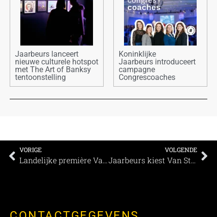
Jaarbeurs lanceert
Koninklijke
nieuwe culturele hotspot
Jaarbeurs introduceert
met The Art of Banksy
campagne
tentoonstelling
Congrescoaches
VORIGE
VOLGENDE
Landelijke première Van Gogh Immersive Experience in Koninklijke Jaarbeurs
Jaarbeurs kiest Van Straaten als vaste partner voor event branding
CONTACTGEGEVENS