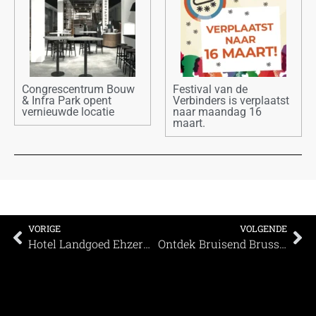
Congrescentrum Bouw
Festival van de
& Infra Park opent
Verbinders is verplaatst
vernieuwde locatie
naar maandag 16
maart.
VORIGE
VOLGENDE
Hotel Landgoed Ehzerwold: Natuurlijk goed!
Ontdek Bruisend Brussel met Visit Brussels en Mister Everywhere