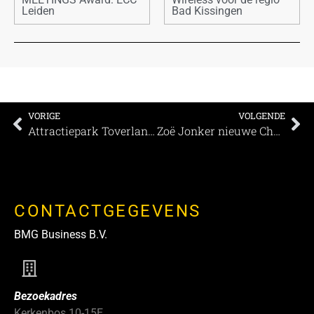
Leiden
Bad Kissingen
VORIGE
VOLGENDE
Attractiepark Toverland behaalt dubbelslag bij verkiezing van Het Klantvriendelijkste Bedrijf van Nederland 2025
Zoë Jonker nieuwe Chef Bistro LOF 🌿
CONTACTGEGEVENS
BMG Business B.V.
Bezoekadres
Kerkenbos 10-15E