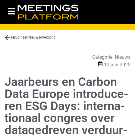
Terug naar Nieuwsoverzicht
Categorie:
Nieuws
12 juni 2025
Jaarbeurs en Carbon
Data Europe in­tro­du­ce­
ren ESG Days: in­ter­na­
ti­o­naal congres over
da­ta­ge­dre­ven ver­duur­