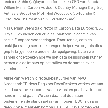
anderen Şahin Çaǧlayan (co-founder en CEO van Faradai),
Willem Melis (Carbon Advisor & Country Manager België bij
Anthesis Group) en Prof. Neil Woodcock (co-founder &
Executive Chairman van 51ToCarbonZero).
Nils Gerlant Veenstra director of Carbon Data Europe: “ESG
Days 2025 bieden een cruciaal platform in een tijd van
snelle Europese veranderingen. Door kennis, data en
praktijkervaring samen te brengen, helpen we organisaties
grip te krijgen op veranderende regelgeving. Laten we
samen onderzoeken hoe we met data beslissingen kunnen
nemen die de impact op het milieu en de samenleving
verminderen.”
Ankie van Wersch, directeur-bestuurder van MVO
Nederland: “Tijdens Dag voor DoenDenkers werken we aan
een duurzame economie waarin winst en positieve impact
hand in hand gaan. We zien daar dat duurzaam
ondernemen de standaard is van morgen. ESG is daarin
geen vinkje, maar een kompas. De ESG Days komen wat