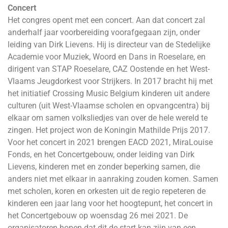
Concert
Het congres opent met een concert. Aan dat concert zal
anderhalf jaar voorbereiding voorafgegaan zijn, onder
leiding van Dirk Lievens. Hij is directeur van de Stedelijke
Academie voor Muziek, Woord en Dans in Roeselare, en
dirigent van STAP Roeselare, CAZ Oostende en het West-
Vlaams Jeugdorkest voor Strijkers. In 2017 bracht hij met
het initiatief Crossing Music Belgium kinderen uit andere
culturen (uit West-Vlaamse scholen en opvangcentra) bij
elkaar om samen volksliedjes van over de hele wereld te
zingen. Het project won de Koningin Mathilde Prijs 2017.
Voor het concert in 2021 brengen EACD 2021, MiraLouise
Fonds, en het Concertgebouw, onder leiding van Dirk
Lievens, kinderen met en zonder beperking samen, die
anders niet met elkaar in aanraking zouden komen. Samen
met scholen, koren en orkesten uit de regio repeteren de
kinderen een jaar lang voor het hoogtepunt, het concert in
het Concertgebouw op woensdag 26 mei 2021. De
organisatoren hopen dat dit de start kan zijn van een