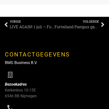
VORIGE
VOLGENDE
LIVE AGAIN! 1 juli – Fokker Terminal Den Haag
Forteiland Pampus gaat duurzaam op de schop
CONTACTGEGEVENS
BMG Business B.V.
Bezoekadres
Kerkenbos 10-15E
6546 BB Nijmegen