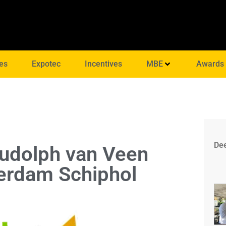
es
Expotec
Incentives
MBE
Awards
Dee
Rudolph van Veen
erdam Schiphol