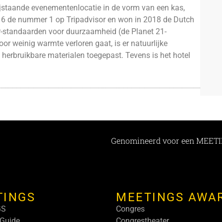
ijstaande evenementenlocatie in de vorm van een kas,
16 de nummer 1 op Tripadvisor en won in 2018 de Dutch
r-standaarden voor duurzaamheid (de Planet 21-
or weinig warmte verloren gaat, is er natuurlijke
ke, herbruikbare materialen toegepast. Tevens is het hotel
TINGS
MEETINGS AWA
GS
Congres
Guide
Congrestheater