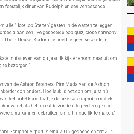
en feestelijk diner van Rudolph en een verrassende
m alle ‘Hotel op Stelten’ gasten in de watten te leggen.
oorbeeld aan een live gespeelde pop quiz, close harmony
uit The B House. Kortom: je hoeft je geen seconde te
te initiatieven van dit jaar! Ik kijk er enorm naar uit om
g te bezorgen!”
nden van de Ashton Brothers. Pim Muda van de Ashton
onkerder dan anders. Hoe leuk is het dan om juist nú
van het hotel komt laat je de hele coronaproblematiek
schouw het als het meest bijzondere logeerfeestje ooit.
terwereld nu kunnen gebruiken om dit mogelijk te maken.”
am Schiphol Airport is eind 2015 geopend en telt 314