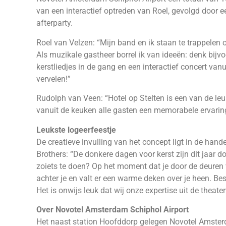
van een interactief optreden van Roel, gevolgd door e
afterparty.
Roel van Velzen: “Mijn band en ik staan te trappelen o
Als muzikale gastheer borrel ik van ideeën: denk bijv
kerstliedjes in de gang en een interactief concert van
vervelen!”
Rudolph van Veen: “Hotel op Stelten is een van de leuks
vanuit de keuken alle gasten een memorabele ervarin
Leukste logeerfeestje
De creatieve invulling van het concept ligt in de ha
Brothers: “De donkere dagen voor kerst zijn dit jaar d
zoiets te doen? Op het moment dat je door de deuren 
achter je en valt er een warme deken over je heen. Be
Het is onwijs leuk dat wij onze expertise uit de thea
Over Novotel Amsterdam Schiphol Airport
Het naast station Hoofddorp gelegen Novotel Amsterd