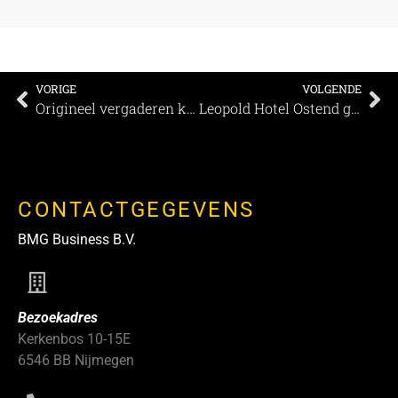
VORIGE
VOLGENDE
Origineel vergaderen kan weer bij Outdoor Challenge Park
Leopold Hotel Ostend geopend volgens ‘social distancing’ voorschriften
CONTACTGEGEVENS
BMG Business B.V.
Bezoekadres
Kerkenbos 10-15E
6546 BB Nijmegen