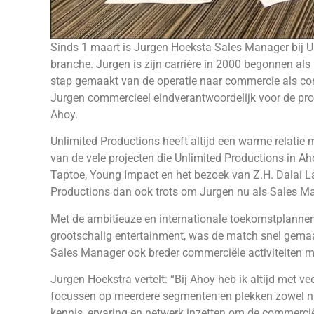
Sinds 1 maart is Jurgen Hoeksta Sales Manager bij Un
branche. Jurgen is zijn carrière in 2000 begonnen als
stap gemaakt van de operatie naar commercie als co
Jurgen commercieel eindverantwoordelijk voor de pr
Ahoy.
Unlimited Productions heeft altijd een warme relatie
van de vele projecten die Unlimited Productions in A
Taptoe, Young Impact en het bezoek van Z.H. Dalai L
Productions dan ook trots om Jurgen nu als Sales M
Met de ambitieuze en internationale toekomstplanne
grootschalig entertainment, was de match snel gemaak
Sales Manager ook breder commerciële activiteiten 
Jurgen Hoekstra vertelt: “Bij Ahoy heb ik altijd met ve
focussen op meerdere segmenten en plekken zowel natio
kennis, ervaring en netwerk inzetten om de commerciël