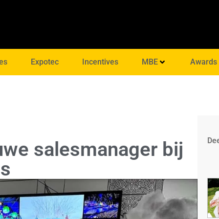
es
Expotec
Incentives
MBE
Awards
Dee
uwe salesmanager bij
ns