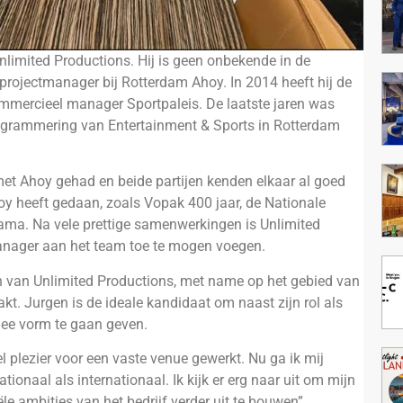
limited Productions. Hij is geen onbekende in de
 projectmanager bij Rotterdam Ahoy. In 2014 heeft hij de
mmercieel manager Sportpaleis. De laatste jaren was
ogrammering van Entertainment & Sports in Rotterdam
 met Ahoy gehad en beide partijen kenden elkaar al goed
hoy heeft gedaan, zoals Vopak 400 jaar, de Nationale
ama. Na vele prettige samenwerkingen is Unlimited
anager aan het team toe te mogen voegen.
n van Unlimited Productions, met name op het gebied van
t. Jurgen is de ideale kandidaat om naast zijn rol als
mee vorm te gaan geven.
el plezier voor een vaste venue gewerkt. Nu ga ik mij
naal als internationaal. Ik kijk er erg naar uit om mijn
e ambities van het bedrijf verder uit te bouwen”.