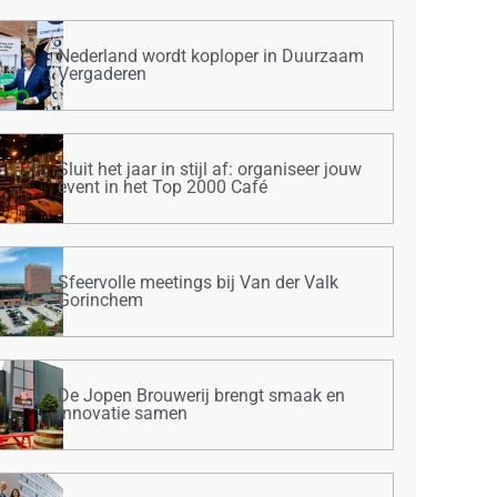
Nederland wordt koploper in Duurzaam
Vergaderen
Sluit het jaar in stijl af: organiseer jouw
event in het Top 2000 Café
Sfeervolle meetings bij Van der Valk
Gorinchem
De Jopen Brouwerij brengt smaak en
innovatie samen