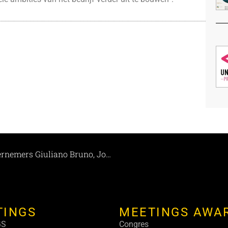
Nieuwe Mardaga uitbaters, de Limburgse ondernemers Giuliano Bruno, Jos Haumont en Luc Didden nemen nu ook Brasserie ’t Stasjon in As over.
TINGS
MEETINGS AWA
GS
Congres