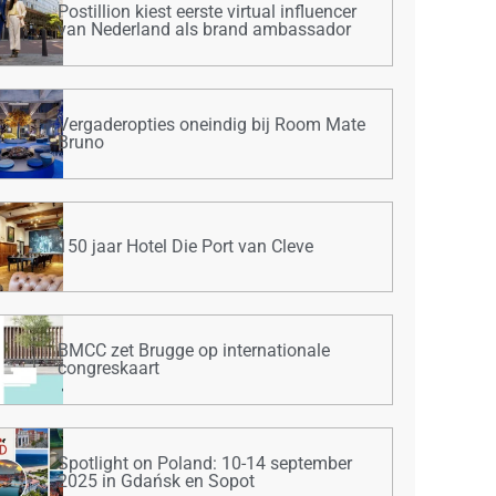
Postillion kiest eerste virtual influencer
van Nederland als brand ambassador
Vergaderopties oneindig bij Room Mate
Bruno
150 jaar Hotel Die Port van Cleve
BMCC zet Brugge op internationale
congreskaart
Spotlight on Poland: 10-14 september
2025 in Gdańsk en Sopot