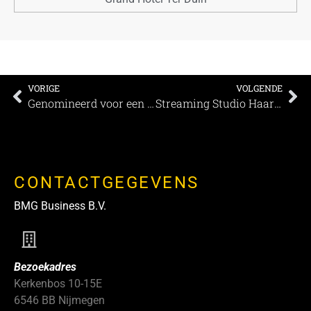
VORIGE
VOLGENDE
Genomineerd voor een MEETINGS Award: Postillion Convention Centre Amsterdam
Streaming Studio Haarlemmermeer Plug & Play concept voor communicatieprofessionals
CONTACTGEGEVENS
BMG Business B.V.
Bezoekadres
Kerkenbos 10-15E
6546 BB Nijmegen