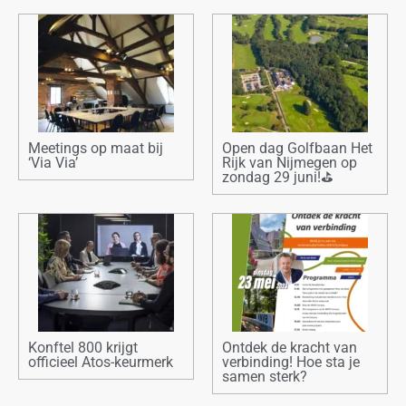
Meetings op maat bij
Open dag Golfbaan Het
‘Via Via’
Rijk van Nijmegen op
zondag 29 juni!⛳
Konftel 800 krijgt
Ontdek de kracht van
officieel Atos-keurmerk
verbinding! Hoe sta je
samen sterk?