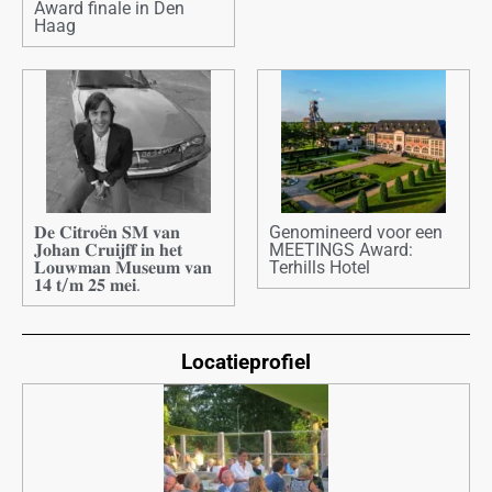
Award finale in Den
Haag
𝐃𝐞 𝐂𝐢𝐭𝐫𝐨ë𝐧 𝐒𝐌 𝐯𝐚𝐧
Genomineerd voor een
𝐉𝐨𝐡𝐚𝐧 𝐂𝐫𝐮𝐢𝐣𝐟𝐟 𝐢𝐧 𝐡𝐞𝐭
MEETINGS Award:
𝐋𝐨𝐮𝐰𝐦𝐚𝐧 𝐌𝐮𝐬𝐞𝐮𝐦 𝐯𝐚𝐧
Terhills Hotel
𝟏𝟒 𝐭/𝐦 𝟐𝟓 𝐦𝐞𝐢.
Locatieprofiel