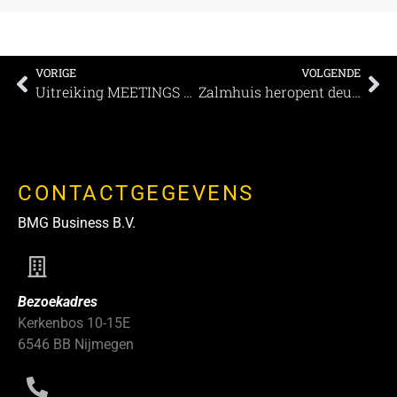
VORIGE
VOLGENDE
Uitreiking MEETINGS Awards 2019 Nederland
Zalmhuis heropent deuren aan de Rotterdamse Maas
CONTACTGEGEVENS
BMG Business B.V.
Bezoekadres
Kerkenbos 10-15E
6546 BB Nijmegen