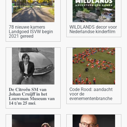
78 nieuwe kamers
WILDLANDS decor voor
Landgoed ISVW begin
Nederlandse kinderfilm
2021 gereed
𝐃𝐞 𝐂𝐢𝐭𝐫𝐨ë𝐧 𝐒𝐌 𝐯𝐚𝐧
Code Rood: aandacht
𝐉𝐨𝐡𝐚𝐧 𝐂𝐫𝐮𝐢𝐣𝐟𝐟 𝐢𝐧 𝐡𝐞𝐭
voor de
𝐋𝐨𝐮𝐰𝐦𝐚𝐧 𝐌𝐮𝐬𝐞𝐮𝐦 𝐯𝐚𝐧
evenementenbranche
𝟏𝟒 𝐭/𝐦 𝟐𝟓 𝐦𝐞𝐢.