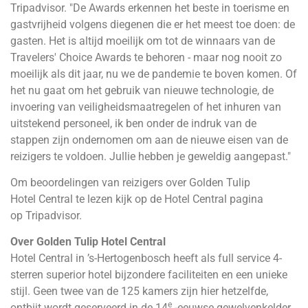
Tripadvisor. "De Awards erkennen het beste in toerisme en
gastvrijheid volgens diegenen die er het meest toe doen: de
gasten. Het is altijd moeilijk om tot de winnaars van de
Travelers' Choice Awards te behoren - maar nog nooit zo
moeilijk als dit jaar, nu we de pandemie te boven komen. Of
het nu gaat om het gebruik van nieuwe technologie, de
invoering van veiligheidsmaatregelen of het inhuren van
uitstekend personeel, ik ben onder de indruk van de
stappen zijn ondernomen om aan de nieuwe eisen van de
reizigers te voldoen. Jullie hebben je geweldig aangepast."
Om beoordelingen van reizigers over Golden Tulip
Hotel
Central
te lezen kijk op de Hotel
Central
pagina
op
Tripadvisor
.
Over Golden Tulip Hotel
Central
Hotel
Central
in ’s-Hertogenbosch heeft als full service 4-
sterren superior hotel bijzondere faciliteiten en een unieke
stijl. Geen twee van de 125 kamers zijn hier hetzelfde,
e
ontbijt wordt geserveerd in de 14
-eeuwse gewelvenkelder