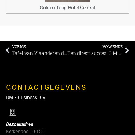
Golden Tulip Hotel Central
VORIGE
VOLGENDE
Tafel van Vlaanderen debatteert over troeven en werkpunten van onze zuiderburen ’Hallo Nederland, hier Vlaanderen’
Een direct succes! 3 Michelin sterren voor BOTANIC Sanctuary Antwerp
CONTACTGEGEVENS
BMG Business B.V.
Bezoekadres
Kerkenbos 10-15E