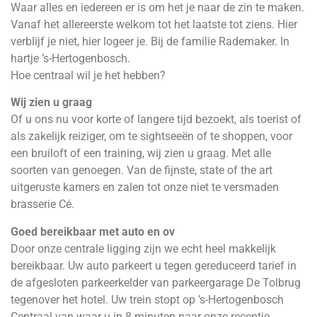
Waar alles en iedereen er is om het je naar de zin te maken.
Vanaf het allereerste welkom tot het laatste tot ziens. Hier
verblijf je niet, hier logeer je. Bij de familie Rademaker. In
hartje ’s-Hertogenbosch.
Hoe centraal wil je het hebben?
Wij zien u graag
Of u ons nu voor korte of langere tijd bezoekt, als toerist of
als zakelijk reiziger, om te sightseeën of te shoppen, voor
een bruiloft of een training, wij zien u graag. Met alle
soorten van genoegen. Van de fijnste, state of the art
uitgeruste kamers en zalen tot onze niet te versmaden
brasserie Cé.
Goed bereikbaar met auto en ov
Door onze centrale ligging zijn we echt heel makkelijk
bereikbaar. Uw auto parkeert u tegen gereduceerd tarief in
de afgesloten parkeerkelder van parkeergarage De Tolbrug
tegenover het hotel. Uw trein stopt op ’s-Hertogenbosch
Centraal van waar u in 8 minuten naar onze receptie