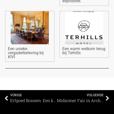
exposities.
Een unieke
Een warm welkom terug
vergaderbeleving bij
bij Terhills
KIVI
VORIGE
VOLGENDE
Erfgoed Bossem. Een kringloop van ideeën
Midzomer Fair in Archeon: vier de zonnewende met historie, muziek en een vleugje fantasie