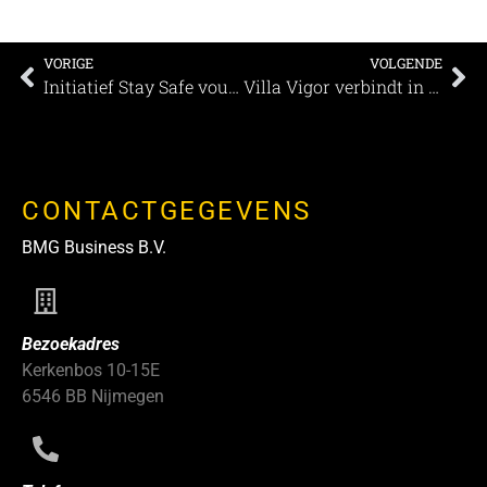
VORIGE
VOLGENDE
Initiatief Stay Safe voucher reikt een helpende hand aan de evenementenbranche
Villa Vigor verbindt in coronatijden
CONTACTGEGEVENS
BMG Business B.V.
Bezoekadres
Kerkenbos 10-15E
6546 BB Nijmegen