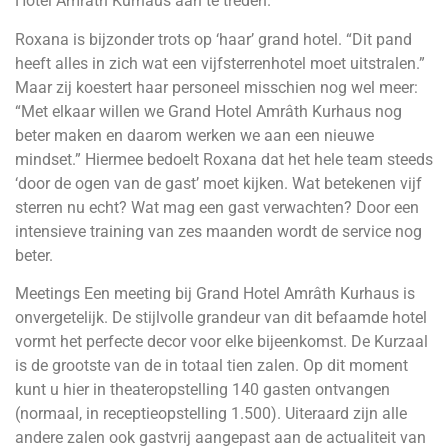
Hotel Amrâth Kurhaus aan te treden.
Roxana is bijzonder trots op ‘haar’ grand hotel. “Dit pand
heeft alles in zich wat een vijfsterrenhotel moet uitstralen.”
Maar zij koestert haar personeel misschien nog wel meer:
“Met elkaar willen we Grand Hotel Amrâth Kurhaus nog
beter maken en daarom werken we aan een nieuwe
mindset.” Hiermee bedoelt Roxana dat het hele team steeds
‘door de ogen van de gast’ moet kijken. Wat betekenen vijf
sterren nu echt? Wat mag een gast verwachten? Door een
intensieve training van zes maanden wordt de service nog
beter.
Meetings Een meeting bij Grand Hotel Amrâth Kurhaus is
onvergetelijk. De stijlvolle grandeur van dit befaamde hotel
vormt het perfecte decor voor elke bijeenkomst. De Kurzaal
is de grootste van de in totaal tien zalen. Op dit moment
kunt u hier in theateropstelling 140 gasten ontvangen
(normaal, in receptieopstelling 1.500). Uiteraard zijn alle
andere zalen ook gastvrij aangepast aan de actualiteit van