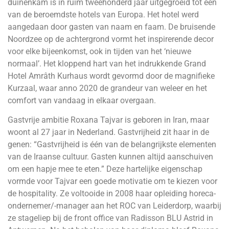
duinenkam is in ruim tweehonderd jaar uitgegroeid tot één
van de beroemdste hotels van Europa. Het hotel werd
aangedaan door gasten van naam en faam. De bruisende
Noordzee op de achtergrond vormt het inspirerende decor
voor elke bijeenkomst, ook in tijden van het ‘nieuwe
normaal’. Het kloppend hart van het indrukkende Grand
Hotel Amrâth Kurhaus wordt gevormd door de magnifieke
Kurzaal, waar anno 2020 de grandeur van weleer en het
comfort van vandaag in elkaar overgaan.
Gastvrije ambitie Roxana Tajvar is geboren in Iran, maar
woont al 27 jaar in Nederland. Gastvrijheid zit haar in de
genen: “Gastvrijheid is één van de belangrijkste elementen
van de Iraanse cultuur. Gasten kunnen altijd aanschuiven
om een hapje mee te eten.” Deze hartelijke eigenschap
vormde voor Tajvar een goede motivatie om te kiezen voor
de hospitality. Ze voltooide in 2008 haar opleiding horeca-
ondernemer/-manager aan het ROC van Leiderdorp, waarbij
ze stageliep bij de front office van Radisson BLU Astrid in