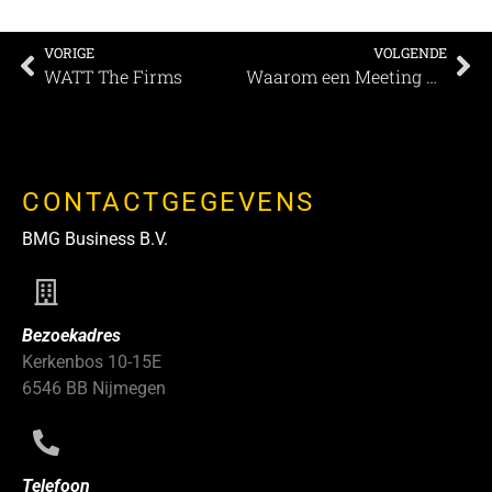
VORIGE
VOLGENDE
WATT The Firms
Waarom een Meeting Design Matrix helpt effectieve(re) meetings te ontwikkelen
CONTACTGEGEVENS
BMG Business B.V.
Bezoekadres
Kerkenbos 10-15E
6546 BB Nijmegen
Telefoon