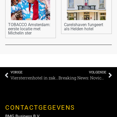
TOBACCO Amsterdam:
Carelshaven fungeert
eerste locatie met
als Helden hotel
Michelin ster
VORIGE
VOLGENDE
Viersterrenhotel in zakenpark Amsterdam heropent 17 juli
Breaking News: Novick, de 1,5 meter oplossing voor evenementen.
CONTACTGEGEVENS
BMG Business B.V.