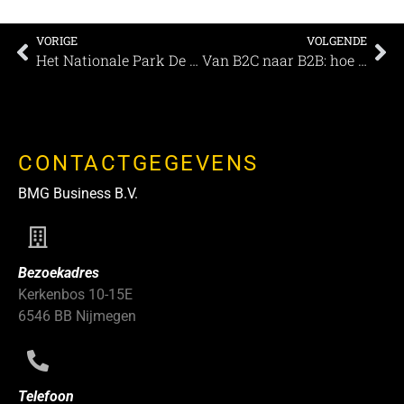
VORIGE
VOLGENDE
Het Nationale Park De Hoge Veluwe – Inspiratie in de natuur
Van B2C naar B2B: hoe Alden Biesen succesvol events converteert
CONTACTGEGEVENS
BMG Business B.V.
Bezoekadres
Kerkenbos 10-15E
6546 BB Nijmegen
Telefoon