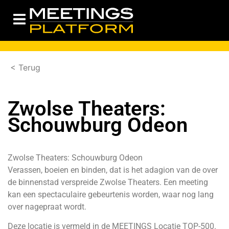
< Terug
Zwolse Theaters:
Schouwburg Odeon
Zwolse Theaters: Schouwburg Odeon
Verassen, boeien en binden, dat is het adagion van de over
de binnenstad verspreide Zwolse Theaters. Een meeting
kan een spectaculaire gebeurtenis worden, waar nog lang
over nagepraat wordt.
Deze locatie is vermeld in de
MEETINGS Locatie TOP-500
.