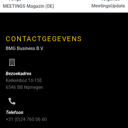
MeetingsUpdate
MEETINGS Magazin (DE)
CONTACTGEGEVENS
BMG Business B.V.
Bezoekadres
Kerkenbos 10-15E
6546 BB Nijmegen
Telefoon
+31 (0)24 760 06 60