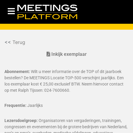
<<
Terug
Inkijk exemplaar
Abonnement:
Wilt u meer informatie over de TOP of dit jaarboek
bestellen? De MEETINGS Locatie TOP-500 verschijnt jaarlijks. Een
los exemplaar kost € 25,00 exclusief BTW. Neem hiervoor contact
op met Ralph Tijssen: 024-7600660.
Frequentie:
Jaarlijks
Lezersdoelgroep:
Organisatoren van vergaderingen, trainingen,
congressen en evenementen bij de grotere bedrijven van Nederland,