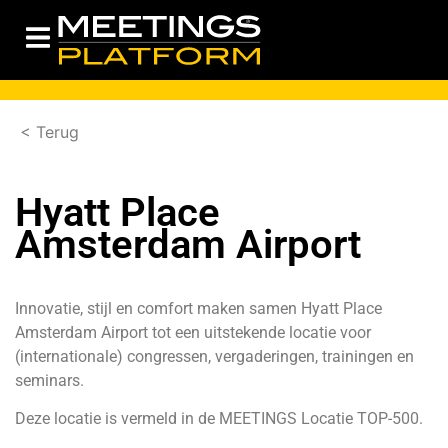
< Terug
Hyatt Place
Amsterdam Airport
Innovatie, stijl en comfort maken samen Hyatt Place
Amsterdam Airport tot een uitstekende locatie voor
(internationale) congressen, vergaderingen, trainingen en
seminars.
Deze locatie is vermeld in de
MEETINGS Locatie TOP-500.