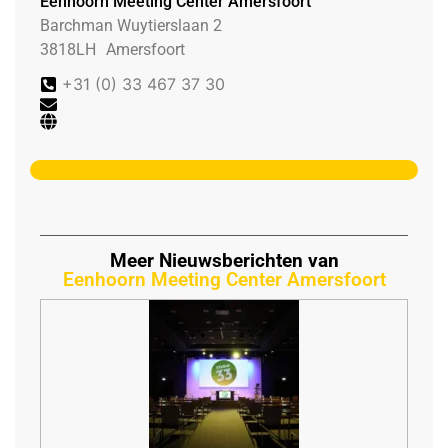
Eenhoorn Meeting Center Amersfoort
Barchman Wuytierslaan 2
3818LH
Amersfoort
+31 (0) 33 467 37 30
Meer Nieuwsberichten van
Eenhoorn Meeting Center Amersfoort