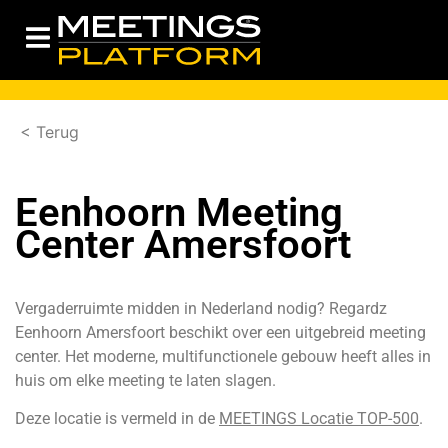
< Terug
Eenhoorn Meeting
Center Amersfoort
Vergaderruimte midden in Nederland nodig? Regardz
Eenhoorn Amersfoort beschikt over een uitgebreid meeting
center. Het moderne, multifunctionele gebouw heeft alles in
huis om elke meeting te laten slagen.
Deze locatie is vermeld in de
MEETINGS Locatie TOP-500
.