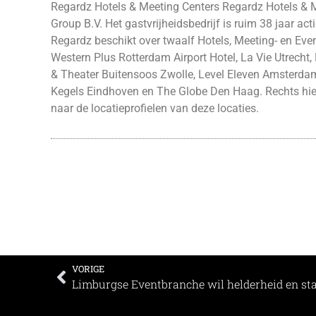
Regardz Hotels & Meeting Centers Regardz Hotels & M
Group B.V. Het gastvrijheidsbedrijf is ruim 38 jaar ac
Regardz beschikt over twaalf Hotels, Meeting- en Eve
Western Plus Rotterdam Airport Hotel, La Vie Utrecht
& Theater Buitensoos Zwolle, Level Eleven Amsterd
Kegels Eindhoven en The Globe Den Haag. Rechts hie
naar de locatieprofielen van deze locaties.
VORIGE
Limburgse Eventbranche wil helderheid en star