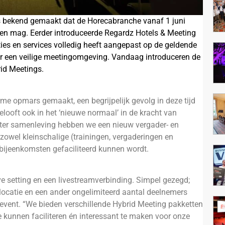
 is bekend gemaakt dat de Horecabranche vanaf 1 juni
pen mag. Eerder introduceerde Regardz Hotels & Meeting
ties en services volledig heeft aangepast op de geldende
or een veilige meetingomgeving. Vandaag introduceren de
rid Meetings.
me opmars gemaakt, een begrijpelijk gevolg in deze tijd
looft ook in het ‘nieuwe normaal’ in de kracht van
eter samenleving hebben we een nieuw vergader- en
zowel kleinschalige (trainingen, vergaderingen en
bijeenkomsten gefaciliteerd kunnen wordt.
ve setting en een livestreamverbinding. Simpel gezegd;
 locatie en een ander ongelimiteerd aantal deelnemers
 event. “We bieden verschillende Hybrid Meeting pakketten
te kunnen faciliteren én interessant te maken voor onze