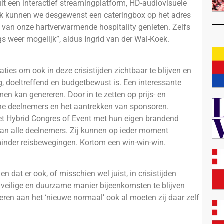
t een interactief streamingplatform, HD-audiovisuele
ok kunnen we desgewenst een cateringbox op het adres
j van onze hartverwarmende hospitality genieten. Zelfs
s weer mogelijk”, aldus Ingrid van der Wal-Koek.
ties om ook in deze crisistijden zichtbaar te blijven en
ig, doeltreffend en budgetbewust is. Een interessante
en kan genereren. Door in te zetten op prijs- en
line deelnemers en het aantrekken van sponsoren.
et Hybrid Congres of Event met hun eigen brandend
 van alle deelnemers. Zij kunnen op ieder moment
 minder reisbewegingen. Kortom een win-win-win.
 dat er ook, of misschien wel juist, in crisistijden
veilige en duurzame manier bijeenkomsten te blijven
everen aan het ‘nieuwe normaal’ ook al moeten zij daar zelf