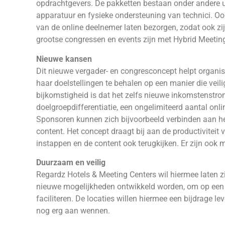
opdrachtgevers. De pakketten bestaan onder andere ui
apparatuur en fysieke ondersteuning van technici. O
van de online deelnemer laten bezorgen, zodat ook zi
grootse congressen en events zijn met Hybrid Meeting
Nieuwe kansen
Dit nieuwe vergader- en congresconcept helpt organisa
haar doelstellingen te behalen op een manier die veil
bijkomstigheid is dat het zelfs nieuwe inkomstenstrom
doelgroepdifferentiatie, een ongelimiteerd aantal on
Sponsoren kunnen zich bijvoorbeeld verbinden aan h
content. Het concept draagt bij aan de productiviteit
instappen en de content ook terugkijken. Er zijn ook
Duurzaam en veilig
Regardz Hotels & Meeting Centers wil hiermee laten zien
nieuwe mogelijkheden ontwikkeld worden, om op een 
faciliteren. De locaties willen hiermee een bijdrage l
nog erg aan wennen.