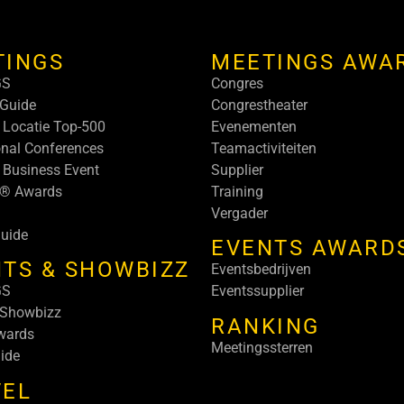
TINGS
MEETINGS AWA
GS
Congres
Guide
Congrestheater
 Locatie Top-500
Evenementen
onal Conferences
Teamactiviteiten
 Business Event
Supplier
s® Awards
Training
Vergader
uide
EVENTS AWARD
TS & SHOWBIZZ
Eventsbedrijven
GS
Eventssupplier
 Showbizz
RANKING
wards
Meetingssterren
ide
VEL