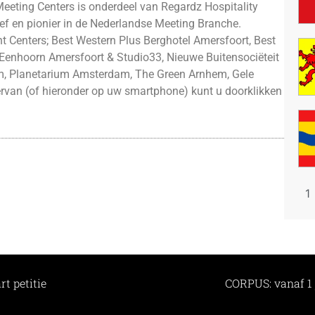
eeting Centers is onderdeel van Regardz Hospitality
tief en pionier in de Nederlandse Meeting Branche.
nt Centers; Best Western Plus Berghotel Amersfoort, Best
, Eenhoorn Amersfoort & Studio33, Nieuwe Buitensociëteit
am, Planetarium Amsterdam, The Green Arnhem, Gele
rvan (of hieronder op uw smartphone) kunt u doorklikken
1
t petitie
CORPUS: vanaf 1 j