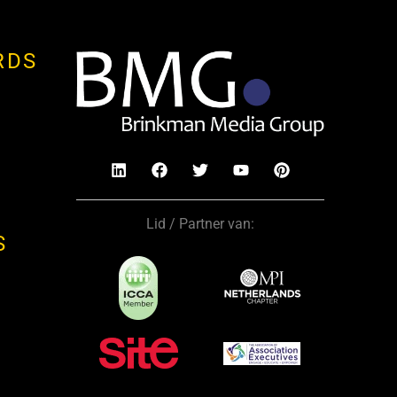
RDS
Lid / Partner van:
S