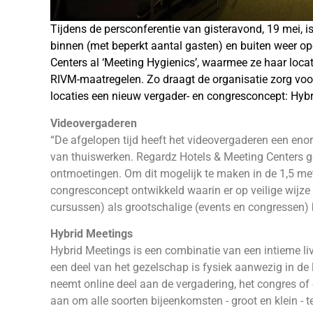
Tijdens de persconferentie van gisteravond, 19 mei,
binnen (met beperkt aantal gasten) en buiten weer o
Centers al ‘Meeting Hygienics’, waarmee ze haar loca
RIVM-maatregelen. Zo draagt de organisatie zorg vo
locaties een nieuw vergader- en congresconcept: Hyb
Videovergaderen
“De afgelopen tijd heeft het videovergaderen een enor
van thuiswerken. Regardz Hotels & Meeting Centers ge
ontmoetingen. Om dit mogelijk te maken in de 1,5 m
congresconcept ontwikkeld waarin er op veilige wijze 
cursussen) als grootschalige (events en congressen) 
Hybrid Meetings
Hybrid Meetings is een combinatie van een intieme li
een deel van het gezelschap is fysiek aanwezig in de
neemt online deel aan de vergadering, het congres of
aan om alle soorten bijeenkomsten - groot en klein - 