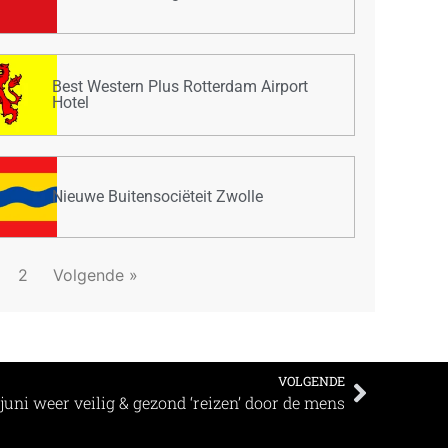
Best Western Plus Rotterdam Airport
Hotel
Nieuwe Buitensociëteit Zwolle
2
Volgende »
VOLGENDE
uni weer veilig & gezond ‘reizen’ door de mens