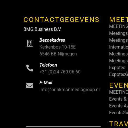
CONTACTGEGEVENS
MEE
MEETIN
BMG Business B.V.
Meetings
Meetings
Bezoekadres
Internati
Kerkenbos 10-15E
Meetings
6546 BB Nijmegen
Meeting
Telefoon
Expotec
+31 (0)24 760 06 60
ExpotecG
E-Mail
EVEN
info@brinkmanmediagroup.nl
MEETIN
Events &
Events A
EventsGu
TRA