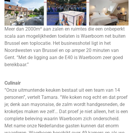
Meer dan 2000m² aan zalen en ruimtes die een onbeperkt
scala aan mogelijkheden toelaten is Waerboom net buiten
Brussel een toplocatie. Het businesshotel ligt in het
Noordwesten van Brussel en op amper 20 minuten van
Gent. “Met de ligging aan de E40 is Waerboom zeer goed
bereikbaar.”
Culinair
“Onze uitmuntende keuken bestaat uit een team van 14
personen”, vertelt Tamara. “We koken nog echt en dat proef
je; denk aan mayonaise, de zalm wordt handgesneden, de
kroketjes maken we zelf… Dat proef je niet alleen, het is een
complete beleving waarin Waerboom zich onderscheid.
Met name onze Nederlandse gasten kunnen dat enorm
waarderen. Waerboom beschikt over 49 kamers en als we