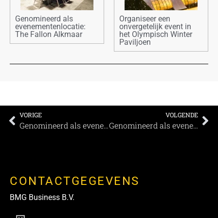
Genomineerd als
Organiseer een
evenementenlocatie:
onvergetelijk event in
The Fallon Alkmaar
het Olympisch Winter
Paviljoen
VORIGE
VOLGENDE
Genomineerd als evenementenlocatie: The Fallon Alkmaar
Genomineerd als evenementenlocatie: De Bonte Wever
CONTACTGEGEVENS
BMG Business B.V.