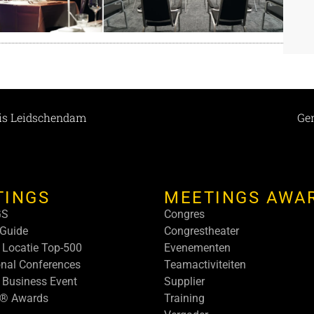
lis Leidschendam
Ge
TINGS
MEETINGS AWA
GS
Congres
Guide
Congrestheater
 Locatie Top-500
Evenementen
onal Conferences
Teamactiviteiten
 Business Event
Supplier
s® Awards
Training