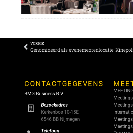
VORIGE
Genomineerd als evenementenlocatie: Kinepo
CONTACTGEGEVENS
MEE
MEETIN
BMG Business B.V.
Meetings
Meetings
Bezoekadres
Internati
Kerkenbos 10-15E
Meetings
6546 BB Nijmegen
Meeting
Telefoon