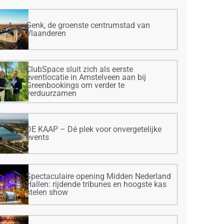
Genk, de groenste centrumstad van
Vlaanderen
ClubSpace sluit zich als eerste
eventlocatie in Amstelveen aan bij
Greenbookings om verder te
verduurzamen
DE KAAP – Dé plek voor onvergetelijke
events
Spectaculaire opening Midden Nederland
Hallen: rijdende tribunes en hoogste kas
stelen show