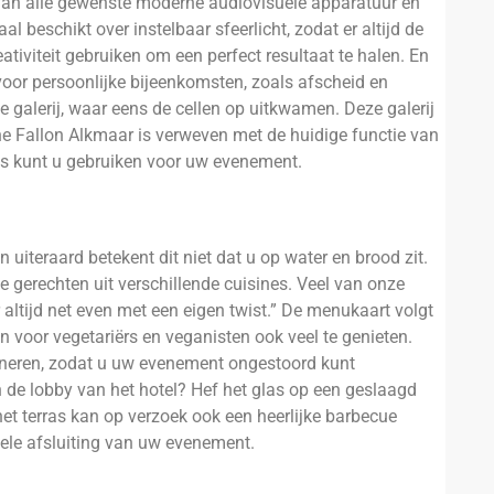
n van alle gewenste moderne audiovisuele apparatuur en
al beschikt over instelbaar sfeerlicht, zodat er altijd de
reativiteit gebruiken om een perfect resultaat te halen. En
oor persoonlijke bijeenkomsten, zoals afscheid en
ge galerij, waar eens de cellen op uitkwamen. Deze galerij
he Fallon Alkmaar is verweven met de huidige functie van
as kunt u gebruiken voor uw evenement.
En uiteraard betekent dit niet dat u op water en brood zit.
jke gerechten uit verschillende cuisines. Veel van onze
altijd net even met een eigen twist.” De menukaart volgt
en voor vegetariërs en veganisten ook veel te genieten.
ineren, zodat u uw evenement ongestoord kunt
in de lobby van het hotel? Hef het glas op een geslaagd
et terras kan op verzoek ook een heerlijke barbecue
mele afsluiting van uw evenement.