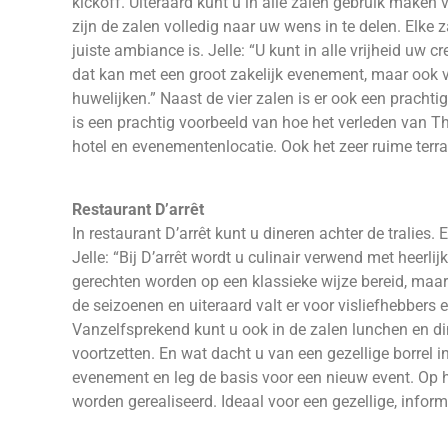
kickoff. Uiteraard kunt u in alle zalen gebruik make
zijn de zalen volledig naar uw wens in te delen. Elke za
juiste ambiance is. Jelle: “U kunt in alle vrijheid uw c
dat kan met een groot zakelijk evenement, maar ook v
huwelijken.” Naast de vier zalen is er ook een prachti
is een prachtig voorbeeld van hoe het verleden van T
hotel en evenementenlocatie. Ook het zeer ruime terr
Restaurant D’arrêt
In restaurant D’arrêt kunt u dineren achter de tralies. 
Jelle: “Bij D’arrêt wordt u culinair verwend met heerli
gerechten worden op een klassieke wijze bereid, maar 
de seizoenen en uiteraard valt er voor visliefhebbers 
Vanzelfsprekend kunt u ook in de zalen lunchen en d
voortzetten. En wat dacht u van een gezellige borrel 
evenement en leg de basis voor een nieuw event. Op h
worden gerealiseerd. Ideaal voor een gezellige, infor