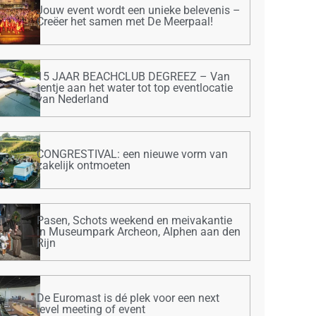
Jouw event wordt een unieke belevenis –
Creëer het samen met De Meerpaal!
15 JAAR BEACHCLUB DEGREEZ – Van
tentje aan het water tot top eventlocatie
van Nederland
CONGRESTIVAL: een nieuwe vorm van
zakelijk ontmoeten
Pasen, Schots weekend en meivakantie
in Museumpark Archeon, Alphen aan den
Rijn
De Euromast is dé plek voor een next
level meeting of event