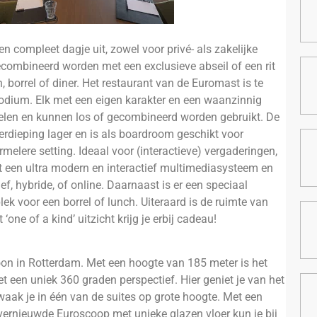
en compleet dagje uit, zowel voor privé- als zakelijke
combineerd worden met een exclusieve abseil of een rit
 borrel of diner. Het restaurant van de Euromast is te
Podium. Elk met een eigen karakter en een waanzinnig
e delen en kunnen los of gecombineerd worden gebruikt. De
rdieping lager en is als boardroom geschikt voor
elere setting. Ideaal voor (interactieve) vergaderingen,
et een ultra modern en interactief multimediasysteem en
ief, hybride, of online. Daarnaast is er een speciaal
lek voor een borrel of lunch. Uiteraard is de ruimte van
ne of a kind’ uitzicht krijg je erbij cadeau!
oon in Rotterdam. Met een hoogte van 185 meter is het
 een uniek 360 graden perspectief. Hier geniet je van het
ntwaak je in één van de suites op grote hoogte. Met een
 vernieuwde Euroscoop met unieke glazen vloer kun je bij