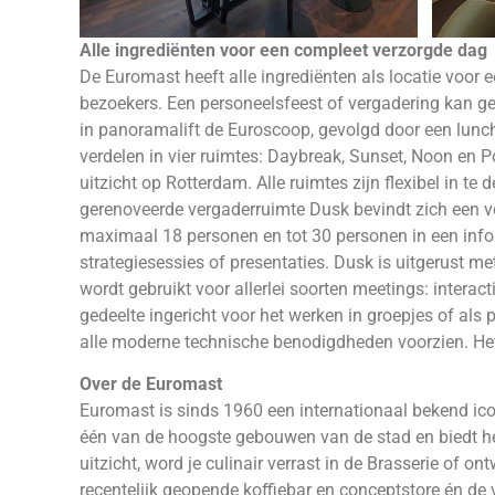
Alle ingrediënten voor een compleet verzorgde dag
De Euromast heeft alle ingrediënten als locatie voor e
bezoekers. Een personeelsfeest of vergadering kan ge
in panoramalift de Euroscoop, gevolgd door een lunch,
verdelen in vier ruimtes: Daybreak, Sunset, Noon en 
uitzicht op Rotterdam. Alle ruimtes zijn flexibel in t
gerenoveerde vergaderruimte Dusk bevindt zich een ve
maximaal 18 personen en tot 30 personen in een inform
strategiesessies of presentaties. Dusk is uitgerust m
wordt gebruikt voor allerlei soorten meetings: interact
gedeelte ingericht voor het werken in groepjes of als p
alle moderne technische benodigdheden voorzien. Het ‘o
Over de Euromast
Euromast is sinds 1960 een internationaal bekend ic
één van de hoogste gebouwen van de stad en biedt het
uitzicht, word je culinair verrast in de Brasserie of o
recentelijk geopende koffiebar en conceptstore én de