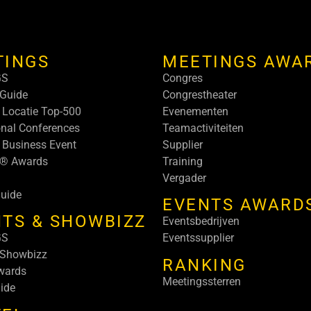
TINGS
MEETINGS AWA
GS
Congres
Guide
Congrestheater
 Locatie Top-500
Evenementen
onal Conferences
Teamactiviteiten
 Business Event
Supplier
s® Awards
Training
Vergader
uide
EVENTS AWARD
TS & SHOWBIZZ
Eventsbedrijven
GS
Eventssupplier
 Showbizz
RANKING
wards
Meetingssterren
ide