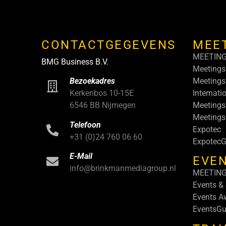
CONTACTGEGEVENS
MEE
MEETIN
BMG Business B.V.
Meetings
Meetings
Bezoekadres
Internati
Kerkenbos 10-15E
Meetings
6546 BB Nijmegen
Meeting
Telefoon
Expotec
+31 (0)24 760 06 60
ExpotecG
E-Mail
EVEN
info@brinkmanmediagroup.nl
MEETIN
Events &
Events A
EventsGu