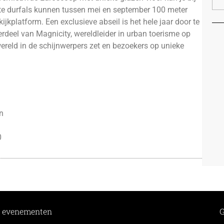
hte durfals kunnen tussen mei en september 100 meter
jkplatform. Een exclusieve abseil is het hele jaar door te
deel van Magnicity, wereldleider in urban toerisme op
wereld in de schijnwerpers zet en bezoekers op unieke
n
0
re evenementen
G