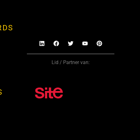
RDS
Lid / Partner van:
S