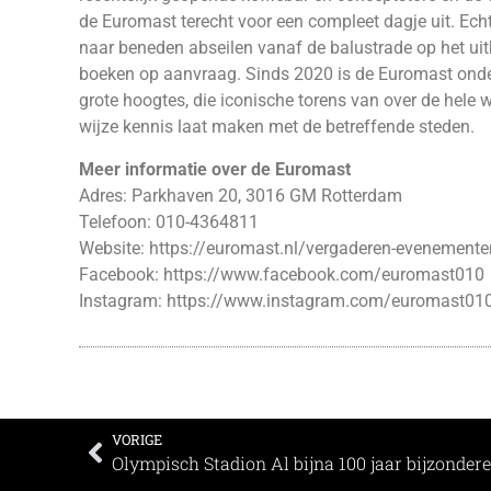
de Euromast terecht voor een compleet dagje uit. Ec
naar beneden abseilen vanaf de balustrade op het uitki
boeken op aanvraag. Sinds 2020 is de Euromast onder
grote hoogtes, die iconische torens van over de hele 
wijze kennis laat maken met de betreffende steden.
Meer informatie over de Euromast
Adres: Parkhaven 20, 3016 GM Rotterdam
Telefoon: 010-4364811
Website:
https://euromast.nl/vergaderen-evenemente
Facebook:
https://www.facebook.com/euromast010
Instagram:
https://www.instagram.com/euromast01
VORIGE
Olympisch Stadion Al bijna 100 jaar bijzonde