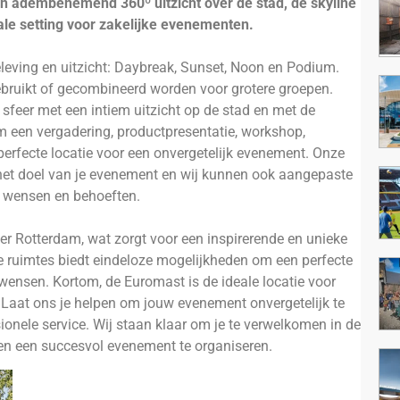
een adembenemend 360º uitzicht over de stad, de skyline
le setting voor zakelijke evenementen.
eleving en uitzicht: Daybreak, Sunset, Noon en Podium.
 gebruikt of gecombineerd worden voor grotere groepen.
 sfeer met een intiem uitzicht op de stad en met de
m een vergadering, productpresentatie, workshop,
 perfecte locatie voor een onvergetelijk evenement. Onze
het doel van je evenement en wij kunnen ook aangepaste
e wensen en behoeften.
er Rotterdam, wat zorgt voor een inspirerende en unieke
de ruimtes biedt eindeloze mogelijkheden om een perfecte
wensen. Kortom, de Euromast is de ideale locatie voor
. Laat ons je helpen om jouw evenement onvergetelijk te
onele service. Wij staan klaar om je te verwelkomen in de
 een succesvol evenement te organiseren.