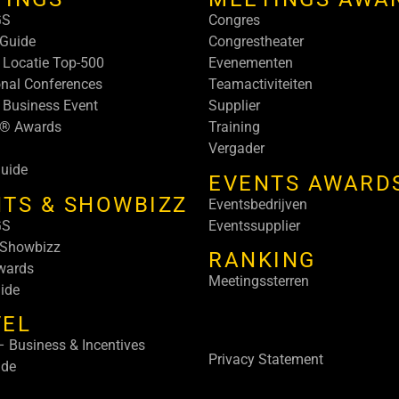
GS
Congres
Guide
Congrestheater
 Locatie Top-500
Evenementen
onal Conferences
Teamactiviteiten
 Business Event
Supplier
s® Awards
Training
Vergader
uide
EVENTS AWARD
TS & SHOWBIZZ
Eventsbedrijven
GS
Eventssupplier
 Showbizz
RANKING
wards
Meetingssterren
ide
VEL
 Business & Incentives
Privacy Statement
ide