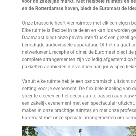
voor de zakelijke markt. Met flexibele ruimtes en 
en de Rotterdamse haven, biedt de Euromast de idea
Onze brasserie heeft vier ruimtes met elk een eigen b
Elke ruimte is flexibel in te delen en kan los worden
Daarnaast biedt onze privéruimte ‘Dusk’ een gezellige
benodigde audiovisuele apparatuur. Of het nu gaat o
netwerkevent, receptie of diner, de Euromast biedt de
complete arrangementen zijn volledig afgestemd op 
pakketten aanbieden die voldoen aan jouw specifiek
Vanuit elke ruimte heb je een panoramisch uitzicht ov
setting voor je evenement. De flexibele indeling van 
sfeer te creëren en het decor aan te passen aan jouw 
een zakelijk evenement met een spectaculair uitzicht
maken in onze prachtige ruimtes en met onze professi
Euromast met onze speciale arrangementen om samen