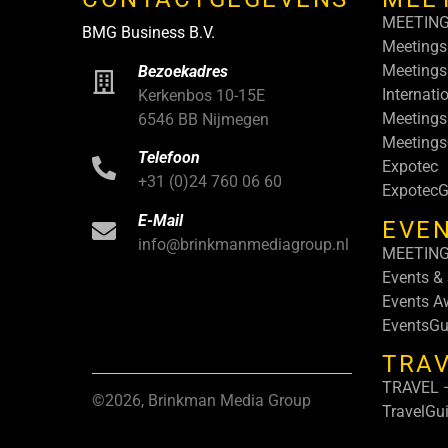
MEETIN
BMG Business B.V.
Meetings
Meetings
Bezoekadres
Internati
Kerkenbos 10-15E
Meetings
6546 BB Nijmegen
Meeting
Telefoon
Expotec
+31 (0)24 760 06 60
ExpotecG
E-Mail
EVEN
info@brinkmanmediagroup.nl
MEETIN
Events &
Events A
EventsGu
TRA
TRAVEL –
©2026, Brinkman Media Group
TravelGu