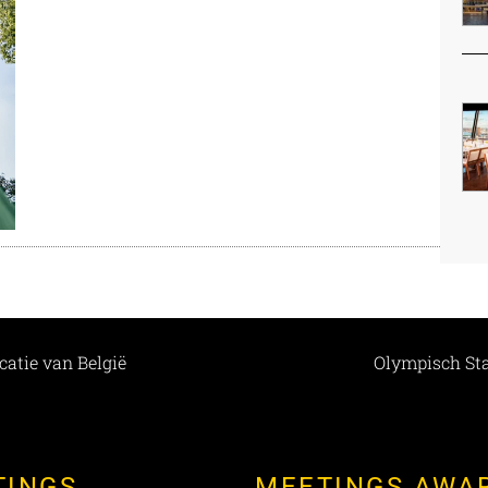
atie van België
Olympisch Sta
TINGS
MEETINGS AWA