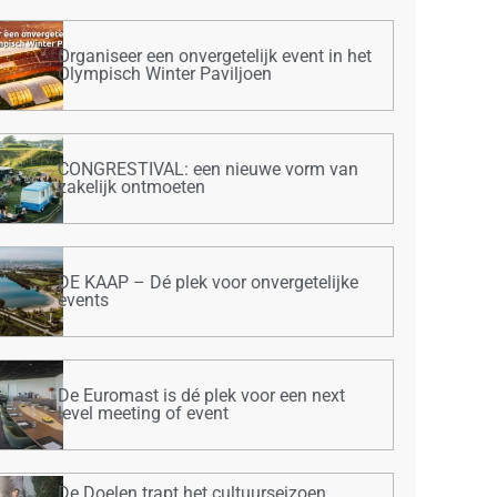
Organiseer een onvergetelijk event in het
Olympisch Winter Paviljoen
CONGRESTIVAL: een nieuwe vorm van
zakelijk ontmoeten
DE KAAP – Dé plek voor onvergetelijke
events
De Euromast is dé plek voor een next
level meeting of event
De Doelen trapt het cultuurseizoen