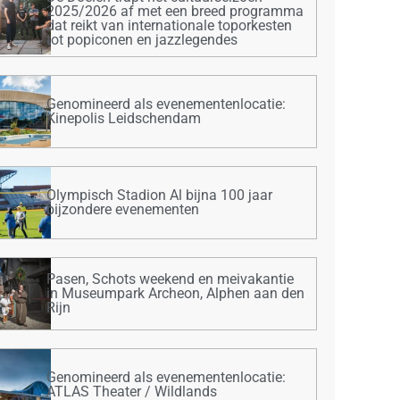
2025/2026 af met een breed programma
dat reikt van internationale toporkesten
tot popiconen en jazzlegendes
Genomineerd als evenementenlocatie:
Kinepolis Leidschendam
Olympisch Stadion Al bijna 100 jaar
bijzondere evenementen
Pasen, Schots weekend en meivakantie
in Museumpark Archeon, Alphen aan den
Rijn
Genomineerd als evenementenlocatie:
ATLAS Theater / Wildlands